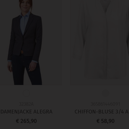
32382A
365861446091
DAMENJACKE ALEGRA
CHIFFON-BLUSE 3/4 
€ 265,90
€ 58,90