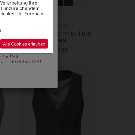
 Verarbeitung Ihrer
mit unzureichendem
mte DER WALTER Team
ichkeit für Europäer
CHOOL CLOTHES
E" and select the
365911285029
m
RF
DAMENBLUSE 1/1 BUTTON
pointment using the
E
DOWN
Alle Cookies erlauben
re may be a wait.
€ 80,90
ping bag.
ou – The entire DER