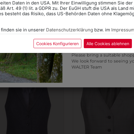
eiten Daten in den USA. Mit Ihrer Einwilligung stimmen Sie der
ß Art. 49 (1) lit. a GDPR zu. Der EuGH stuft die USA als Land 
Wir freuen uns - Das gesa
es besteht das Risiko, dass US-Behörden Daten ohne Klagemögl
+
Information if you need S
Online Shop: Click on "SCHUL
31454666147P
315162820014U
 finden sie in unserer
Datenschutzerklärung
bzw. im
Impressu
correct school.
DAMEN-BLAZER
DAMEN-STIFTROCK 
Fitting in-store: Book an ap
KOLLEKTION: PREMIUM
MODERN ÜBERLÄNG
calendar icon.
Cookies Konfigurieren
Alle Cookies ablehnen
Without an appointment, the
€ 217,90
€ 103,90
Please bring a suitable shop
We look forward to seeing y
WALTER Team