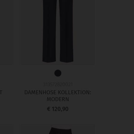
313572820021
T
DAMENHOSE KOLLEKTION:
MODERN
€ 120,90