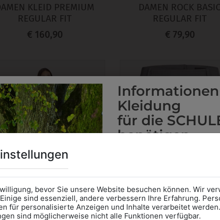
DAMEN KLEID PREMIUM
DAMEN ROCK BASI
REGULAR FIT
REGULAR FIT
€ 160,90
€ 79,90
Informationen
Kleidung
für die SCHUL
benötigen
Online Shop
: Klick auf SCHU
instellungen
Kategorie und die richtige 
Anprobe
Vorort im Geschäft
das Kalendersymbol.
nwilligung, bevor Sie unsere Website besuchen können. Wir v
Ohne Termin kann es zu Wa
Einige sind essenziell, andere verbessern Ihre Erfahrung. P
n für personalisierte Anzeigen und Inhalte verarbeitet werden
Bitte nehmen Sie eine ent
ungen sind möglicherweise nicht alle Funktionen verfügbar.
für Ihren Einkauf mit.