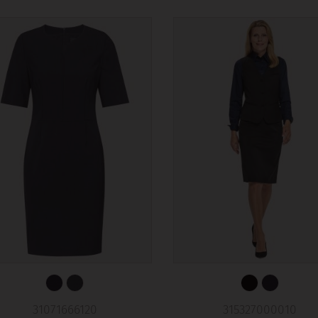
31071666120
315327000010