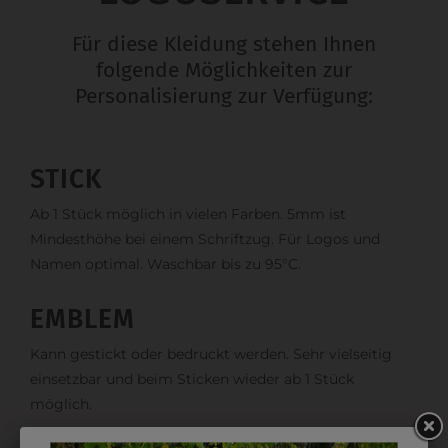
Für diese Kleidung stehen Ihnen
folgende Möglichkeiten zur
Personalisierung zur Verfügung:
STICK
Ab 1 Stück möglich in vielen Farben. 5mm ist
Mindesthöhe bei einem Schriftzug. Für Logos und
Namen optimal. Waschbar bis zu 95°C.
EMBLEM
Kann gestickt oder bedruckt werden. Sehr vielseitig
einsetzbar und beim Sticken wieder ab 1 Stück
möglich.