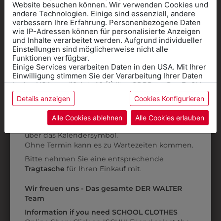
Website besuchen können. Wir verwenden Cookies und
andere Technologien. Einige sind essenziell, andere
verbessern Ihre Erfahrung. Personenbezogene Daten
wie IP-Adressen können für personalisierte Anzeigen
Informationen wenn Sie
und Inhalte verarbeitet werden. Aufgrund individueller
Einstellungen sind möglicherweise nicht alle
Kleidung
Funktionen verfügbar.
Einige Services verarbeiten Daten in den USA. Mit Ihrer
für die SCHULE
Einwilligung stimmen Sie der Verarbeitung Ihrer Daten
benötigen
in den USA gemäß Art. 49 (1) lit. a GDPR zu. Der EuGH
6DBW18WELA
6DBW5439110
stuft die USA als Land mit unzureichendem Datenschutz
BLUSE
KELCHKRAGENBLUSE
Details anzeigen
Cookies Konfigurieren
Online Shop
: Klick auf SCHULE in der
ein, und es besteht das Risiko, dass US-Behörden
STEHKRAGEN
Daten ohne Klagemöglichkeit für Europäer überwachen.
Kategorie und die richtige Schule auswählen.
€ 79,90
Alle Cookies ablehnen
Alle Cookies erlauben
€ 69,90
Anprobe
Vorort im Geschäft:
Termin buchen
Weitere Informationen finden sie in unserer
über das Kalendersymbol.
Datenschutzerklärung
bzw. im
Impressum
Ohne Termin kann es zu Wartezeiten kommen.
ZULETZT ANGESEHEN
Bitte nehmen Sie eine entsprechende
Tragtasche
für Ihren Einkauf mit.
Wir freuen uns - Das gesamte DER WALTER
Team
Information if you need SCHOOL CLOTHES