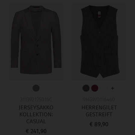
+
311392125016C
9HGW0116460
JERSEYSAKKO
HERRENGILET
KOLLEKTION:
GESTREIFT
CASUAL
€ 89,90
€ 241,90