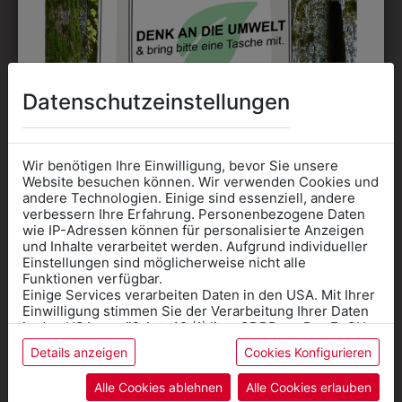
Datenschutzeinstellungen
Wir benötigen Ihre Einwilligung, bevor Sie unsere
Website besuchen können. Wir verwenden Cookies und
andere Technologien. Einige sind essenziell, andere
+
verbessern Ihre Erfahrung. Personenbezogene Daten
wie IP-Adressen können für personalisierte Anzeigen
316312120021
311157000020K
Informationen wenn Sie
und Inhalte verarbeitet werden. Aufgrund individueller
HERREN-
Einstellungen sind möglicherweise nicht alle
SAKKO
Kleidung
Funktionen verfügbar.
JERSEYWESTE RF
KURZGESTELLT RF
Einige Services verarbeiten Daten in den USA. Mit Ihrer
für die SCHULE
CASUAL
BASIC
Einwilligung stimmen Sie der Verarbeitung Ihrer Daten
benötigen
in den USA gemäß Art. 49 (1) lit. a GDPR zu. Der EuGH
€ 93,90
€ 207,90
stuft die USA als Land mit unzureichendem Datenschutz
Details anzeigen
Cookies Konfigurieren
Online Shop
: Klick auf SCHULE in der
ein, und es besteht das Risiko, dass US-Behörden
Daten ohne Klagemöglichkeit für Europäer überwachen.
Kategorie und die richtige Schule auswählen.
Alle Cookies ablehnen
Alle Cookies erlauben
Anprobe
Vorort im Geschäft:
Termin buchen