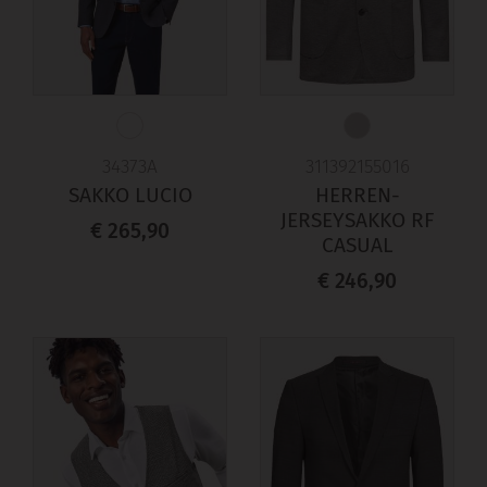
34373A
311392155016
SAKKO LUCIO
HERREN-
JERSEYSAKKO RF
€ 265,90
CASUAL
€ 246,90