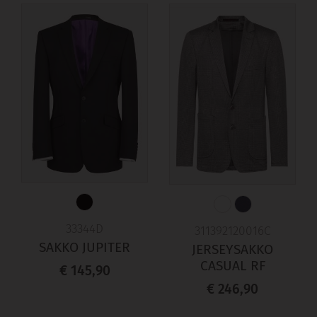
33344D
311392120016C
SAKKO JUPITER
JERSEYSAKKO
CASUAL RF
€ 145,90
€ 246,90