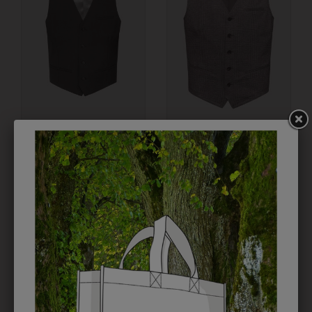
31634666111P
316312120016
HERRENGILET
HERREN-
REGULAR FIT
JERSEYWESTE RF
CASUAL
€ 106,90
€ 90,90