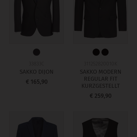
33833C
311252820010K
SAKKO DIJON
SAKKO MODERN
REGULAR FIT
€ 165,90
KURZGESTELLT
€ 259,90