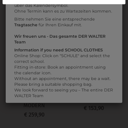
Weitere Informationen finden sie in unserer
über das Kalendersymbol.
Datenschutzerklärung
bzw. im
Impressum
Ohne Termin kann es zu Wartezeiten kommen.
Bitte nehmen Sie eine entsprechende
Tragtasche
für Ihren Einkauf mit.
Wir freuen uns - Das gesamte DER WALTER
Team
Information if you need SCHOOL CLOTHES
Online Shop: Click on "SCHULE" and select the
correct school.
Fitting in-store: Book an appointment using
the calendar icon.
Without an appointment, there may be a wait.
311272820010M
38103500010
Please bring a suitable shopping bag.
We look forward to seeing you – The entire DER
SAKKO SLIM FIT,
HERRENSAKKO
WALTER Team
KOLLEKTION:
FUNCTIO SCHWARZ
MODERN
€ 153,90
€ 259,90