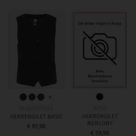
+
31295D
9HGW0170020
HERRENGILET
HERRENGILET BASIC
MERCURY
€ 97,90
€ 59,90