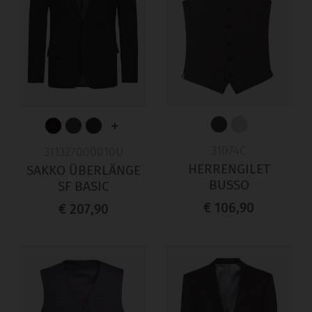
+
31074C
311327000010U
HERRENGILET
SAKKO ÜBERLÄNGE
BUSSO
SF BASIC
€ 106,90
€ 207,90