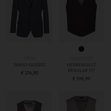
33836A
31634666110P
SAKKO QUEBEC
HERRENGILET
REGULAR FIT
€ 274,90
€ 106,90