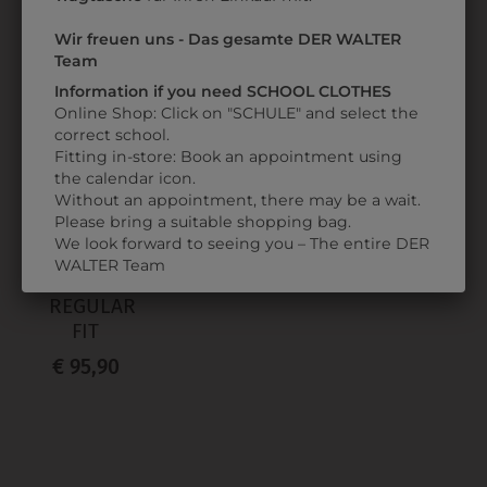
Wir freuen uns - Das gesamte DER WALTER
ZULETZT ANGESEHEN
Team
Information if you need SCHOOL CLOTHES
Online Shop: Click on "SCHULE" and select the
correct school.
Fitting in-store: Book an appointment using
the calendar icon.
Without an appointment, there may be a wait.
Please bring a suitable shopping bag.
We look forward to seeing you – The entire DER
313537000011
WALTER Team
DAMENHOSE
REGULAR
FIT
€ 95,90