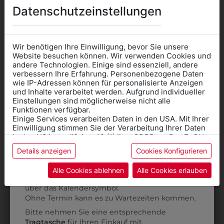
Datenschutzeinstellungen
Wir benötigen Ihre Einwilligung, bevor Sie unsere
Website besuchen können. Wir verwenden Cookies und
andere Technologien. Einige sind essenziell, andere
verbessern Ihre Erfahrung. Personenbezogene Daten
wie IP-Adressen können für personalisierte Anzeigen
Informationen wenn Sie
und Inhalte verarbeitet werden. Aufgrund individueller
Einstellungen sind möglicherweise nicht alle
Kleidung
Funktionen verfügbar.
Einige Services verarbeiten Daten in den USA. Mit Ihrer
für die SCHULE
Einwilligung stimmen Sie der Verarbeitung Ihrer Daten
benötigen
in den USA gemäß Art. 49 (1) lit. a GDPR zu. Der EuGH
stuft die USA als Land mit unzureichendem Datenschutz
Details anzeigen
Cookies Konfigurieren
Online Shop
: Klick auf SCHULE in der
ein, und es besteht das Risiko, dass US-Behörden
9DHW01SW01
313282700010
Daten ohne Klagemöglichkeit für Europäer überwachen.
Kategorie und die richtige Schule auswählen.
Alle Cookies ablehnen
Alle Cookies erlauben
DAMENHOSE OHNE
DAMEN-CHINO RF
Anprobe
Vorort im Geschäft:
Termin buchen
Weitere Informationen finden sie in unserer
BUND
€ 80,90
über das Kalendersymbol.
Datenschutzerklärung
bzw. im
Impressum
Ohne Termin kann es zu Wartezeiten kommen.
€ 93,90
Bitte nehmen Sie eine entsprechende
Tragtasche
für Ihren Einkauf mit.