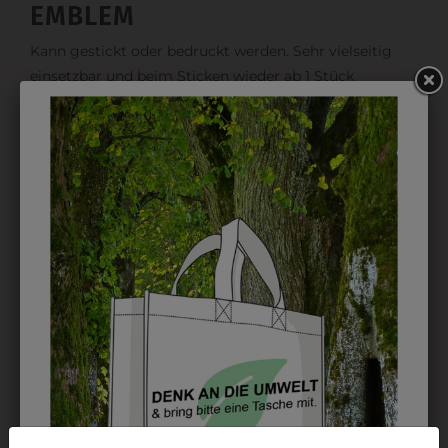
EMBLEM
Kann gestickt oder bedruckt werden. Sehr vielseitig
einsetzbar und beim Sticken wieder ab 1 Stück
möglich.
DRUCK
Perfekt für große Logos und für kleine Details, jedoch
kostet jede Farbe extra und ist erst ab 12 Stück
möglich. Waschbar bis zu 60°C.
DAS KÖNNTE IHNEN
AUCH GEFALLEN