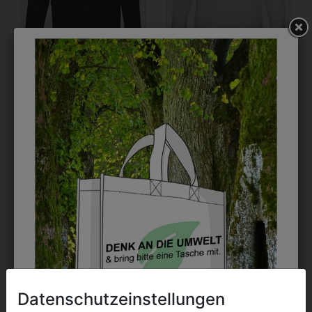
9KISW01BL01
0KHEMDLA3
KINDERSAKKO
KNABENHEMD
LANGARM WEISS
€ 154,90
€ 44,90
Datenschutzeinstellungen