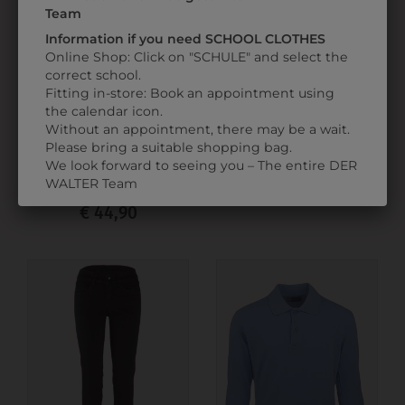
Team
Information if you need SCHOOL CLOTHES
Online Shop: Click on "SCHULE" and select the
correct school.
Fitting in-store: Book an appointment using
the calendar icon.
Without an appointment, there may be a wait.
0BLULA3
9MJW30BL01
Please bring a suitable shopping bag.
MÄDCHENBLUSE
MÄDCHENJACKE
We look forward to seeing you – The entire DER
LANGARM WEISS
WALTER Team
€ 154,90
€ 44,90