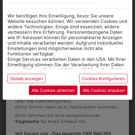
Wir benötigen Ihre Einwilligung, bevor Sie unsere
Website besuchen können. Wir verwenden Cookies und
andere Technologien. Einige sind essenziell, andere
verbessern Ihre Erfahrung. Personenbezogene Daten
wie IP-Adressen können für personalisierte Anzeigen
Informationen wenn Sie
und Inhalte verarbeitet werden. Aufgrund individueller
30210275801
0BLUKA3
Einstellungen sind möglicherweise nicht alle
Kleidung
KINDER PANTS NAVY
MÄDCHENBLUSE
Funktionen verfügbar.
KURZARM WEISS
Einige Services verarbeiten Daten in den USA. Mit Ihrer
für die SCHULE
€ 27,90
Einwilligung stimmen Sie der Verarbeitung Ihrer Daten
benötigen
€ 43,90
in den USA gemäß Art. 49 (1) lit. a GDPR zu. Der EuGH
stuft die USA als Land mit unzureichendem Datenschutz
Details anzeigen
Cookies Konfigurieren
Online Shop
: Klick auf SCHULE in der
ein, und es besteht das Risiko, dass US-Behörden
Daten ohne Klagemöglichkeit für Europäer überwachen.
Kategorie und die richtige Schule auswählen.
Alle Cookies ablehnen
Alle Cookies erlauben
Anprobe
Vorort im Geschäft:
Termin buchen
Weitere Informationen finden sie in unserer
über das Kalendersymbol.
Datenschutzerklärung
bzw. im
Impressum
Ohne Termin kann es zu Wartezeiten kommen.
Bitte nehmen Sie eine entsprechende
Tragtasche
für Ihren Einkauf mit.
Wir freuen uns - Das gesamte DER WALTER