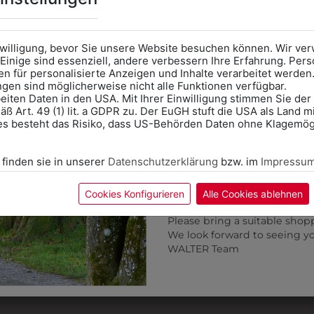
Kategorie und die richtige 
Anprobe
Vorort im Geschäft
das Kalendersymbol.
nwilligung, bevor Sie unsere Website besuchen können. Wir v
Ohne Termin kann es zu Wa
Einige sind essenziell, andere verbessern Ihre Erfahrung. P
n für personalisierte Anzeigen und Inhalte verarbeitet werden
Bitte nehmen Sie eine ent
ungen sind möglicherweise nicht alle Funktionen verfügbar.
für Ihren Einkauf mit.
eiten Daten in den USA. Mit Ihrer Einwilligung stimmen Sie der
ß Art. 49 (1) lit. a GDPR zu. Der EuGH stuft die USA als Land 
Wir freuen uns - Das gesa
es besteht das Risiko, dass US-Behörden Daten ohne Klagemögl
Information if you need S
Online Shop: Click on "SCHUL
 finden sie in unserer
Datenschutzerklärung
bzw. im
Impressu
correct school.
Fitting in-store: Book an ap
calendar icon.
Cookies Konfigurieren
Alle Cookies ablehnen
Without an appointment, the
Please bring a suitable shop
We look forward to seeing y
6DBW5439110
302732100
WALTER Team
KELCHKRAGENBLUSE
BLUSE LANGARM
€ 79,90
€ 55,90