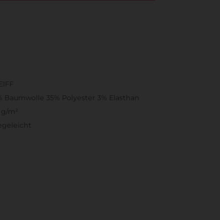
EIFF
 Baumwolle 35% Polyester 3% Elasthan
 g/m²
egeleicht