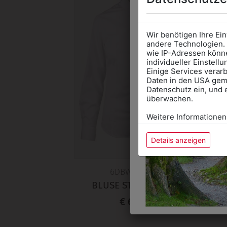
Wir benötigen Ihre Ei
andere Technologien. 
wie IP-Adressen könne
individueller Einstell
Einige Services verarb
Daten in den USA gemä
Datenschutz ein, und 
überwachen.
Weitere Informationen
Details anzeigen
6DBW18WELA
BLUSE STEHKRAGEN
€ 69,90