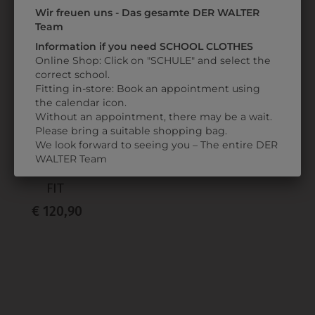
ZULETZT ANGESEHEN
Wir freuen uns - Das gesamte DER WALTER
Team
Information if you need SCHOOL CLOTHES
Online Shop: Click on "SCHULE" and select the
correct school.
Fitting in-store: Book an appointment using
the calendar icon.
Without an appointment, there may be a wait.
Please bring a suitable shopping bag.
31355666110
We look forward to seeing you – The entire DER
DAMENHOSE
WALTER Team
REGULAR
FIT
€ 120,90