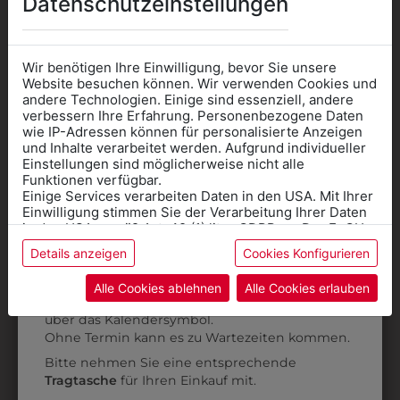
Datenschutzeinstellungen
Wir benötigen Ihre Einwilligung, bevor Sie unsere
Website besuchen können. Wir verwenden Cookies und
andere Technologien. Einige sind essenziell, andere
verbessern Ihre Erfahrung. Personenbezogene Daten
wie IP-Adressen können für personalisierte Anzeigen
Informationen wenn Sie
und Inhalte verarbeitet werden. Aufgrund individueller
Einstellungen sind möglicherweise nicht alle
Kleidung
Funktionen verfügbar.
Einige Services verarbeiten Daten in den USA. Mit Ihrer
für die SCHULE
Einwilligung stimmen Sie der Verarbeitung Ihrer Daten
benötigen
in den USA gemäß Art. 49 (1) lit. a GDPR zu. Der EuGH
stuft die USA als Land mit unzureichendem Datenschutz
9DHW01SW01
313282700010
Details anzeigen
Cookies Konfigurieren
Online Shop
: Klick auf SCHULE in der
ein, und es besteht das Risiko, dass US-Behörden
DAMENHOSE OHNE
DAMEN-CHINO RF
Daten ohne Klagemöglichkeit für Europäer überwachen.
Kategorie und die richtige Schule auswählen.
Alle Cookies ablehnen
Alle Cookies erlauben
BUND
€ 80,90
Anprobe
Vorort im Geschäft:
Termin buchen
Weitere Informationen finden sie in unserer
über das Kalendersymbol.
€ 93,90
Datenschutzerklärung
bzw. im
Impressum
Ohne Termin kann es zu Wartezeiten kommen.
Bitte nehmen Sie eine entsprechende
Tragtasche
für Ihren Einkauf mit.