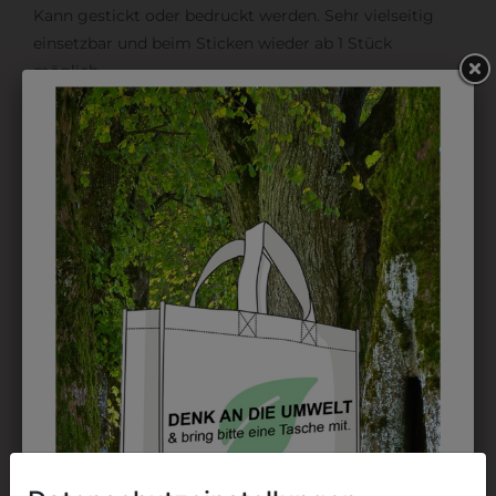
Kann gestickt oder bedruckt werden. Sehr vielseitig
einsetzbar und beim Sticken wieder ab 1 Stück
möglich.
DRUCK
Perfekt für große Logos und für kleine Details, jedoch
kostet jede Farbe extra und ist erst ab 12 Stück
möglich. Waschbar bis zu 60°C.
DAS KÖNNTE IHNEN
AUCH GEFALLEN