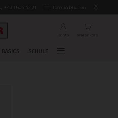
+43 1 604 42 31
Termin buchen
Konto
Warenkorb
BASICS
SCHULE