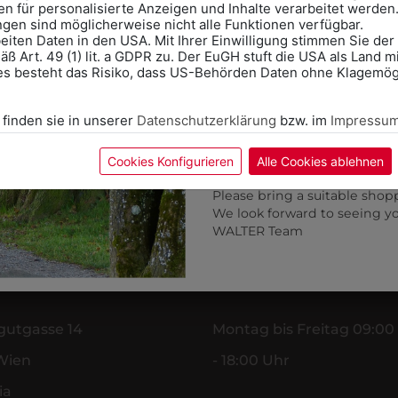
n für personalisierte Anzeigen und Inhalte verarbeitet werden
Bitte nehmen Sie eine ent
ungen sind möglicherweise nicht alle Funktionen verfügbar.
für Ihren Einkauf mit.
eiten Daten in den USA. Mit Ihrer Einwilligung stimmen Sie der
ß Art. 49 (1) lit. a GDPR zu. Der EuGH stuft die USA als Land 
Wir freuen uns - Das gesa
es besteht das Risiko, dass US-Behörden Daten ohne Klagemögl
Information if you need S
Online Shop: Click on "SCHUL
 finden sie in unserer
Datenschutzerklärung
bzw. im
Impressu
correct school.
Fitting in-store: Book an ap
ONLINE KAUFEN &
calendar icon.
Cookies Konfigurieren
Alle Cookies ablehnen
SELBST ABHOLEN
Without an appointment, the
Please bring a suitable shop
We look forward to seeing y
WALTER Team
ESSE
ÖFFNUNGSZEITEN
gutgasse 14
Montag bis Freitag 09:00
Wien
- 18:00 Uhr
ia