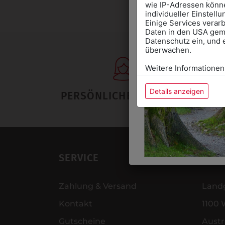
wie IP-Adressen könne
individueller Einstell
Einige Services verarb
Daten in den USA gemä
Datenschutz ein, und 
überwachen.
Weitere Informationen
Details anzeigen
PERSÖNLICHER SERVICE
SERVICE
ADR
Zahlung & Versand
Land
Kontakt
1100 
Gutscheine
Austr