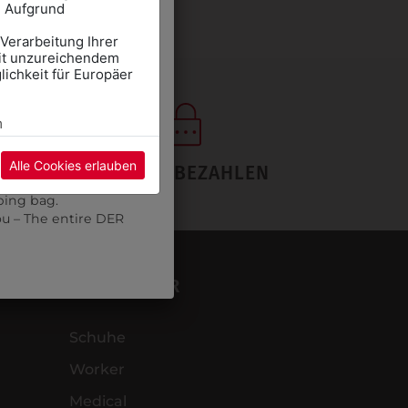
. Aufgrund
sprechende
Tragtasche
 Verarbeitung Ihrer
mit unzureichendem
mte DER WALTER Team
ichkeit für Europäer
CHOOL CLOTHES
E" and select the
m
pointment using the
Alle Cookies erlauben
SICHER BEZAHLEN
re may be a wait.
ping bag.
ou – The entire DER
DER WALTER
Schuhe
Worker
Medical