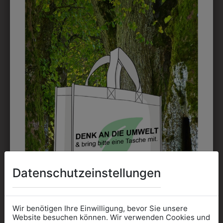
Mindesthöhe bei einem Schriftzug. Für Logos und
Namen optimal. Waschbar bis zu 95°C.
EMBLEM
Kann gestickt oder bedruckt werden. Sehr vielseitig
einsetzbar und beim Sticken wieder ab 1 Stück
möglich.
DRUCK
Perfekt für große Logos und für kleine Details, jedoch
kostet jede Farbe extra und ist erst ab 12 Stück
möglich. Waschbar bis zu 60°C.
Datenschutzeinstellungen
Wir benötigen Ihre Einwilligung, bevor Sie unsere
Website besuchen können. Wir verwenden Cookies und