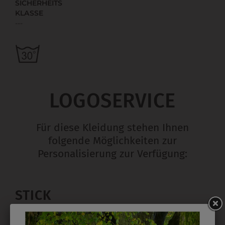
SICHERHEITS
KLASSE
---
LOGOSERVICE
Für diese Kleidung stehen Ihnen
folgende Möglichkeiten zur
Personalisierung zur Verfügung:
STICK
Ab 1 Stück möglich in vielen Farben. 5mm ist