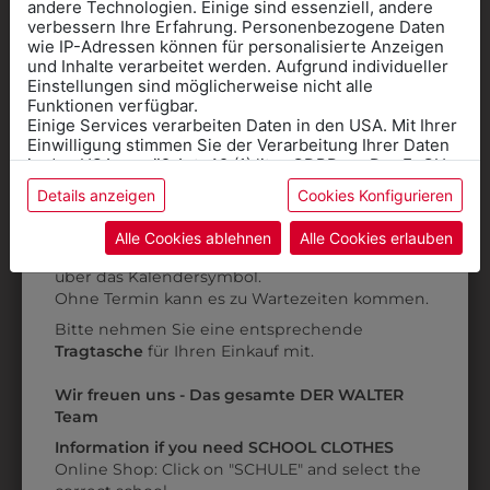
DAS KÖNNTE IHNEN
andere Technologien. Einige sind essenziell, andere
verbessern Ihre Erfahrung. Personenbezogene Daten
wie IP-Adressen können für personalisierte Anzeigen
AUCH GEFALLEN
Informationen wenn Sie
und Inhalte verarbeitet werden. Aufgrund individueller
Einstellungen sind möglicherweise nicht alle
Kleidung
Funktionen verfügbar.
Einige Services verarbeiten Daten in den USA. Mit Ihrer
für die SCHULE
Einwilligung stimmen Sie der Verarbeitung Ihrer Daten
benötigen
in den USA gemäß Art. 49 (1) lit. a GDPR zu. Der EuGH
stuft die USA als Land mit unzureichendem Datenschutz
Details anzeigen
Cookies Konfigurieren
Online Shop
: Klick auf SCHULE in der
ein, und es besteht das Risiko, dass US-Behörden
Daten ohne Klagemöglichkeit für Europäer überwachen.
Kategorie und die richtige Schule auswählen.
Alle Cookies ablehnen
Alle Cookies erlauben
Anprobe
Vorort im Geschäft:
Termin buchen
Weitere Informationen finden sie in unserer
über das Kalendersymbol.
Datenschutzerklärung
bzw. im
Impressum
Ohne Termin kann es zu Wartezeiten kommen.
Bitte nehmen Sie eine entsprechende
Tragtasche
für Ihren Einkauf mit.
Wir freuen uns - Das gesamte DER WALTER
9DHW01ASW02
Team
DAMENHOSE OHNE
Information if you need SCHOOL CLOTHES
BUND
Online Shop: Click on "SCHULE" and select the