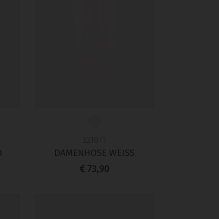
321071
O
DAMENHOSE WEISS
€ 73,90