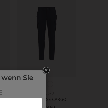
 wenn Sie
E
3220670
KOCH HOSE CARGO
€ 119,90
LE in der