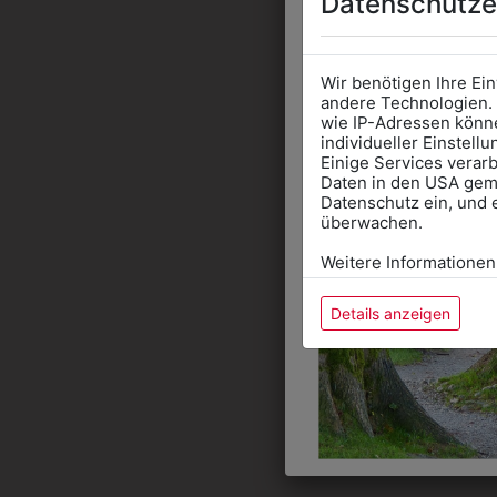
Datenschutze
Wir benötigen Ihre Ei
andere Technologien. 
wie IP-Adressen könne
individueller Einstell
Einige Services verarb
Daten in den USA gemä
Datenschutz ein, und 
überwachen.
Weitere Informationen
Details anzeigen