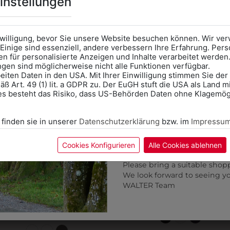
instellungen
Kategorie und die richtige 
Anprobe
Vorort im Geschäft
das Kalendersymbol.
nwilligung, bevor Sie unsere Website besuchen können. Wir v
Ohne Termin kann es zu Wa
Einige sind essenziell, andere verbessern Ihre Erfahrung. P
n für personalisierte Anzeigen und Inhalte verarbeitet werden
Bitte nehmen Sie eine ent
ungen sind möglicherweise nicht alle Funktionen verfügbar.
für Ihren Einkauf mit.
eiten Daten in den USA. Mit Ihrer Einwilligung stimmen Sie der
ß Art. 49 (1) lit. a GDPR zu. Der EuGH stuft die USA als Land 
Wir freuen uns - Das gesa
es besteht das Risiko, dass US-Behörden Daten ohne Klagemögl
Information if you need S
Online Shop: Click on "SCHUL
 finden sie in unserer
Datenschutzerklärung
bzw. im
Impressu
correct school.
Fitting in-store: Book an ap
calendar icon.
Cookies Konfigurieren
Alle Cookies ablehnen
Without an appointment, the
Please bring a suitable shop
We look forward to seeing y
WALTER Team
+