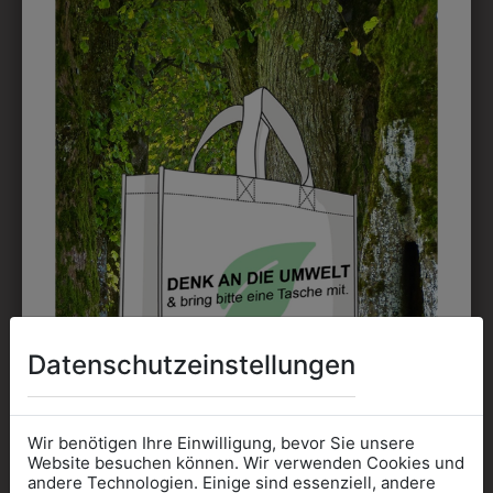
STICK
Die Bestickung ist die älteste und
bekannteste Veredelungsart für Textilien.
Datenschutzeinstellungen
Nahezu alle
Farbkombinationen
sind möglich. Es ist nur zu beachten, dass
feine Linien und aufwändige Farbverläufe
nicht gestickt werden können. Dafür ist der
Wir benötigen Ihre Einwilligung, bevor Sie unsere
Textildruck eine bessere Alternative.
Website besuchen können. Wir verwenden Cookies und
andere Technologien. Einige sind essenziell, andere