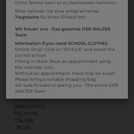
Ohne Termin kann es zu Wartezeiten kommen.
BUND
€ 80,90
Bitte nehmen Sie eine entsprechende
€ 93,90
Tragtasche
für Ihren Einkauf mit.
Wir freuen uns - Das gesamte DER WALTER
Team
Information if you need SCHOOL CLOTHES
ZULETZT ANGESEHEN
Online Shop: Click on "SCHULE" and select the
correct school.
Fitting in-store: Book an appointment using
the calendar icon.
Without an appointment, there may be a wait.
Please bring a suitable shopping bag.
We look forward to seeing you – The entire DER
WALTER Team
31379666126
DAMENHOSE
PREMIUM
ITALIEN
BLUE