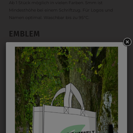
Ab 1 Stück möglich in vielen Farben. 5mm ist
Mindesthöhe bei einem Schriftzug. Für Logos und
Namen optimal. Waschbar bis zu 95°C.
EMBLEM
Kann gestickt oder bedruckt werden. Sehr vielseitig
einsetzbar und beim Sticken wieder ab 1 Stück
möglich.
DRUCK
Perfekt für große Logos und für kleine Details, jedoch
kostet jede Farbe extra und ist erst ab 12 Stück
möglich. Waschbar bis zu 60°C.