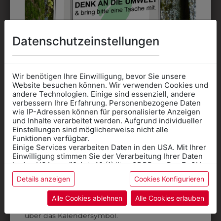
DAS KÖNNTE IHNEN
Datenschutzeinstellungen
AUCH GEFALLEN
Wir benötigen Ihre Einwilligung, bevor Sie unsere
Website besuchen können. Wir verwenden Cookies und
andere Technologien. Einige sind essenziell, andere
verbessern Ihre Erfahrung. Personenbezogene Daten
wie IP-Adressen können für personalisierte Anzeigen
Informationen wenn Sie
und Inhalte verarbeitet werden. Aufgrund individueller
Einstellungen sind möglicherweise nicht alle
Kleidung
Funktionen verfügbar.
Einige Services verarbeiten Daten in den USA. Mit Ihrer
für die SCHULE
Einwilligung stimmen Sie der Verarbeitung Ihrer Daten
benötigen
in den USA gemäß Art. 49 (1) lit. a GDPR zu. Der EuGH
stuft die USA als Land mit unzureichendem Datenschutz
Details anzeigen
Cookies Konfigurieren
Online Shop
: Klick auf SCHULE in der
ein, und es besteht das Risiko, dass US-Behörden
Daten ohne Klagemöglichkeit für Europäer überwachen.
Kategorie und die richtige Schule auswählen.
Alle Cookies ablehnen
Alle Cookies erlauben
9DHW01SW01
313282700010
Anprobe
Vorort im Geschäft:
Termin buchen
Weitere Informationen finden sie in unserer
über das Kalendersymbol.
DAMENHOSE OHNE
DAMEN-CHINO RF
Datenschutzerklärung
bzw. im
Impressum