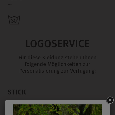
---
LOGOSERVICE
Für diese Kleidung stehen Ihnen
folgende Möglichkeiten zur
Personalisierung zur Verfügung:
STICK
Ab 1 Stück möglich in vielen Farben. 5mm ist
Mindesthöhe bei einem Schriftzug. Für Logos und
Namen optimal. Waschbar bis zu 95°C.