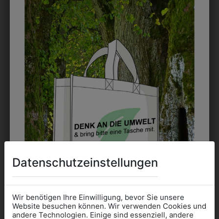
EMBLEM
Kann gestickt oder bedruckt werden. Sehr vielseitig
einsetzbar und beim Sticken wieder ab 1 Stück
möglich.
DRUCK
Perfekt für große Logos und für kleine Details, jedoch
kostet jede Farbe extra und ist erst ab 12 Stück
möglich. Waschbar bis zu 60°C.
Datenschutzeinstellungen
Wir benötigen Ihre Einwilligung, bevor Sie unsere
DAS KÖNNTE IHNEN
Website besuchen können. Wir verwenden Cookies und
andere Technologien. Einige sind essenziell, andere