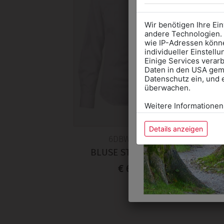
Wir benötigen Ihre Ei
andere Technologien. 
wie IP-Adressen könne
individueller Einstell
Einige Services verarb
Daten in den USA gemä
Datenschutz ein, und 
überwachen.
Weitere Informationen
Details anzeigen
6DBW18WELA
BLUSE STEHKRAGEN
€ 69,90