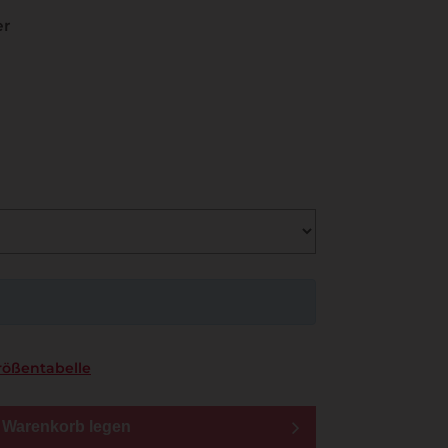
er
rößentabelle
n Warenkorb legen