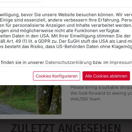
Anprobe
Vorort im Geschäft
das Kalendersymbol.
nwilligung, bevor Sie unsere Website besuchen können. Wir v
Ohne Termin kann es zu Wa
Einige sind essenziell, andere verbessern Ihre Erfahrung. P
n für personalisierte Anzeigen und Inhalte verarbeitet werden
Bitte nehmen Sie eine ent
ungen sind möglicherweise nicht alle Funktionen verfügbar.
für Ihren Einkauf mit.
eiten Daten in den USA. Mit Ihrer Einwilligung stimmen Sie der
ß Art. 49 (1) lit. a GDPR zu. Der EuGH stuft die USA als Land 
Wir freuen uns - Das gesa
es besteht das Risiko, dass US-Behörden Daten ohne Klagemögl
Information if you need S
Online Shop: Click on "SCHUL
 finden sie in unserer
Datenschutzerklärung
bzw. im
Impressu
correct school.
Fitting in-store: Book an ap
calendar icon.
Cookies Konfigurieren
Alle Cookies ablehnen
Without an appointment, the
6DBW5439110
302732100
Please bring a suitable shop
KELCHKRAGENBLUSE
BLUSE LANGARM
We look forward to seeing y
€ 79,90
€ 55,90
WALTER Team
ZULETZT ANGESEHEN