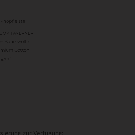
 Knopfleiste
OOK TAVERNER
0% Baumwolle
emium Cotton
 g/m²
sierung zur Verfügung: