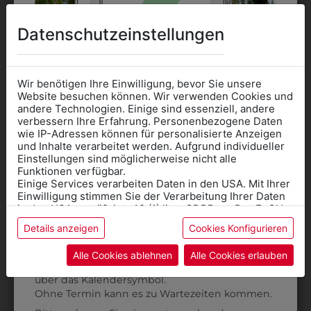
AUCH GEFALLEN
Datenschutzeinstellungen
Wir benötigen Ihre Einwilligung, bevor Sie unsere
Website besuchen können. Wir verwenden Cookies und
andere Technologien. Einige sind essenziell, andere
verbessern Ihre Erfahrung. Personenbezogene Daten
wie IP-Adressen können für personalisierte Anzeigen
Informationen wenn Sie
und Inhalte verarbeitet werden. Aufgrund individueller
Einstellungen sind möglicherweise nicht alle
Kleidung
Funktionen verfügbar.
Einige Services verarbeiten Daten in den USA. Mit Ihrer
für die SCHULE
Einwilligung stimmen Sie der Verarbeitung Ihrer Daten
benötigen
in den USA gemäß Art. 49 (1) lit. a GDPR zu. Der EuGH
stuft die USA als Land mit unzureichendem Datenschutz
Details anzeigen
Cookies Konfigurieren
Online Shop
: Klick auf SCHULE in der
ein, und es besteht das Risiko, dass US-Behörden
9DHW01SW01
313282700010
Daten ohne Klagemöglichkeit für Europäer überwachen.
Kategorie und die richtige Schule auswählen.
Alle Cookies ablehnen
Alle Cookies erlauben
DAMENHOSE OHNE
DAMEN-CHINO RF
Anprobe
Vorort im Geschäft:
Termin buchen
Weitere Informationen finden sie in unserer
BUND
über das Kalendersymbol.
€ 80,90
Datenschutzerklärung
bzw. im
Impressum
Ohne Termin kann es zu Wartezeiten kommen.
€ 93,90