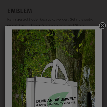
EMBLEM
Kann gestickt oder bedruckt werden. Sehr vielseitig
einsetzbar und beim Sticken wieder ab 1 Stück
möglich.
DRUCK
Perfekt für große Logos und für kleine Details, jedoch
kostet jede Farbe extra und ist erst ab 12 Stück
möglich. Waschbar bis zu 60°C.
DAS KÖNNTE IHNEN