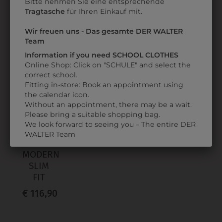
Bitte nehmen Sie eine entsprechende
Tragtasche
für Ihren Einkauf mit.
Wir freuen uns - Das gesamte DER WALTER
ZULETZT ANGESEHEN
Team
Information if you need SCHOOL CLOTHES
Online Shop: Click on "SCHULE" and select the
correct school.
Fitting in-store: Book an appointment using
the calendar icon.
Without an appointment, there may be a wait.
Please bring a suitable shopping bag.
We look forward to seeing you – The entire DER
313742810010
WALTER Team
DAMENHOSE
MODERN
SLIM
FIT
€ 116,90