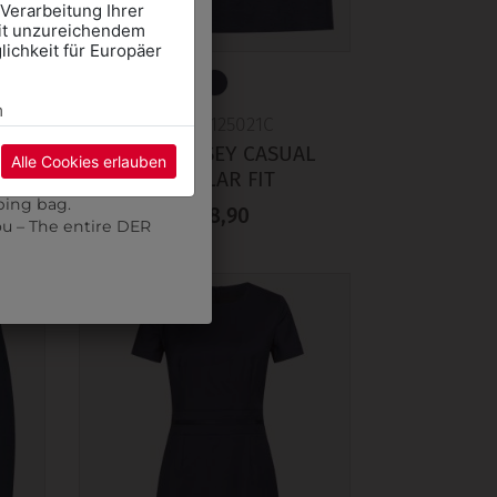
 Verarbeitung Ihrer
mit unzureichendem
mte DER WALTER Team
ichkeit für Europäer
CHOOL CLOTHES
E" and select the
m
315202125021C
pointment using the
AL
ROCK-JERSEY CASUAL
Alle Cookies erlauben
REGULAR FIT
re may be a wait.
ping bag.
€ 88,90
ou – The entire DER