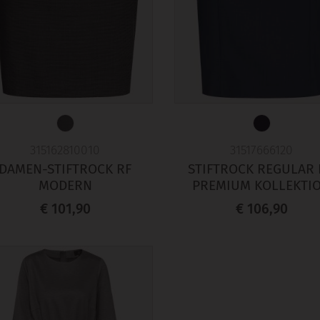
315162810010
31517666120
DAMEN-STIFTROCK RF
STIFTROCK REGULAR 
MODERN
PREMIUM KOLLEKTI
€ 101,90
€ 106,90