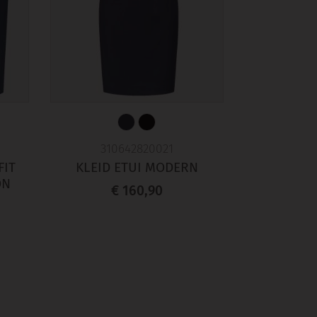
310642820021
FIT
KLEID ETUI MODERN
ON
€ 160,90