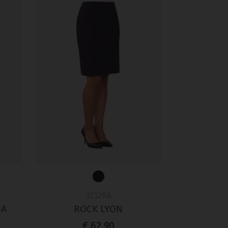
32329A
NA
ROCK LYON
€ 62,90