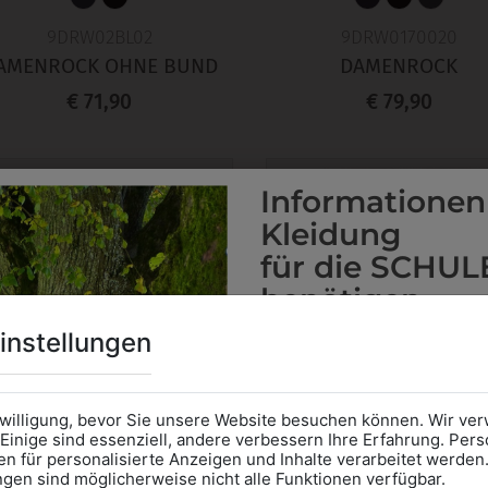
9DRW02BL02
9DRW0170020
AMENROCK OHNE BUND
DAMENROCK
€ 71,90
€ 79,90
Informationen
Kleidung
für die SCHUL
benötigen
Online Shop
: Klick auf SCHU
instellungen
Kategorie und die richtige 
Anprobe
Vorort im Geschäft
das Kalendersymbol.
nwilligung, bevor Sie unsere Website besuchen können. Wir v
Ohne Termin kann es zu Wa
Einige sind essenziell, andere verbessern Ihre Erfahrung. P
n für personalisierte Anzeigen und Inhalte verarbeitet werden
Bitte nehmen Sie eine ent
ungen sind möglicherweise nicht alle Funktionen verfügbar.
für Ihren Einkauf mit.