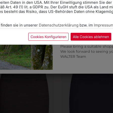
eiten Daten in den USA. Mit Ihrer Einwilligung stimmen Sie der
ß Art. 49 (1) lit. a GDPR zu. Der EuGH stuft die USA als Land 
Wir freuen uns - Das gesa
es besteht das Risiko, dass US-Behörden Daten ohne Klagemögl
Information if you need S
Online Shop: Click on "SCHUL
 finden sie in unserer
Datenschutzerklärung
bzw. im
Impressu
correct school.
9DRW03BL01
315202125016C
Fitting in-store: Book an ap
MENROCK MIT SCHMALEM
ROCK-JERSEY CASU
calendar icon.
Cookies Konfigurieren
Alle Cookies ablehnen
BUND
Without an appointment, the
€ 85,90
Please bring a suitable shop
€ 79,90
We look forward to seeing y
WALTER Team