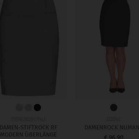
315162820014U
32224C
DAMEN-STIFTROCK RF
DAMENROCK NUMA
MODERN ÜBERLÄNGE
€ 96,90