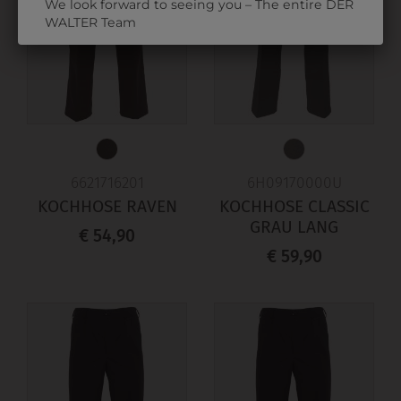
We look forward to seeing you – The entire DER
WALTER Team
6621716201
6H09170000U
KOCHHOSE RAVEN
KOCHHOSE CLASSIC
GRAU LANG
€ 54,90
€ 59,90