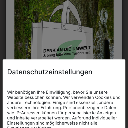
33504001A
32220
KOCHHOSE
KOCHHOSE
RUNDUMGUMMI
RUNDUMGUMMI
Datenschutzeinstellungen
€ 33,90
€ 59,90
Wir benötigen Ihre Einwilligung, bevor Sie unsere
Website besuchen können. Wir verwenden Cookies und
andere Technologien. Einige sind essenziell, andere
verbessern Ihre Erfahrung. Personenbezogene Daten
wie IP-Adressen können für personalisierte Anzeigen
Informationen wenn Sie
und Inhalte verarbeitet werden. Aufgrund individueller
Einstellungen sind möglicherweise nicht alle
Kleidung