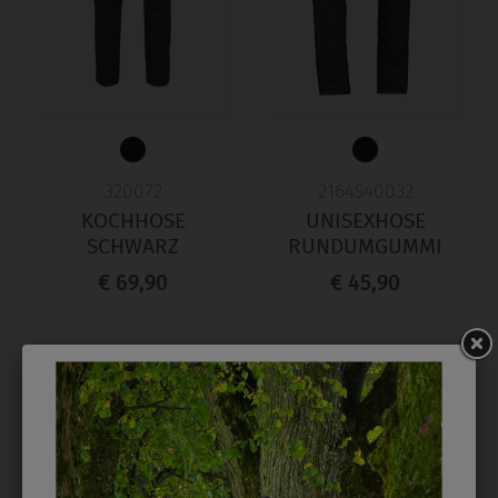
320072
2164540032
KOCHHOSE
UNISEXHOSE
SCHWARZ
RUNDUMGUMMI
€ 69,90
€ 45,90