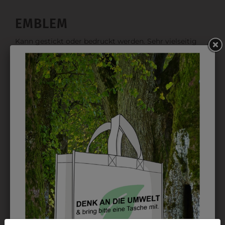
EMBLEM
Kann gestickt oder bedruckt werden. Sehr vielseitig
einsetzbar und beim Sticken wieder ab 1 Stück
möglich.
DRUCK
Perfekt für große Logos und für kleine Details, jedoch
kostet jede Farbe extra und ist erst ab 12 Stück
möglich. Waschbar bis zu 60°C.
DAS KÖNNTE IHNEN