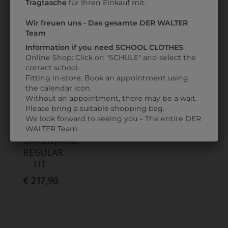
Tragtasche
für Ihren Einkauf mit.
Wir freuen uns - Das gesamte DER WALTER
Team
ZULETZT ANGESEHEN
Information if you need SCHOOL CLOTHES
Online Shop: Click on "SCHULE" and select the
correct school.
Fitting in-store: Book an appointment using
the calendar icon.
Without an appointment, there may be a wait.
Please bring a suitable shopping bag.
We look forward to seeing you – The entire DER
314242820014M
WALTER Team
DAMENJACKE
REGULAR
FIT
€ 217,90