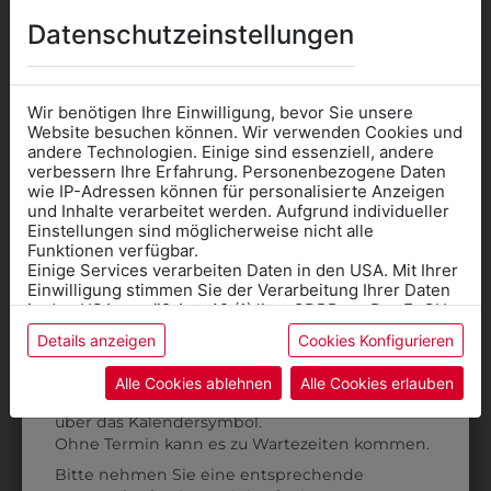
AUCH GEFALLEN
Datenschutzeinstellungen
Wir benötigen Ihre Einwilligung, bevor Sie unsere
Website besuchen können. Wir verwenden Cookies und
andere Technologien. Einige sind essenziell, andere
verbessern Ihre Erfahrung. Personenbezogene Daten
wie IP-Adressen können für personalisierte Anzeigen
Informationen wenn Sie
und Inhalte verarbeitet werden. Aufgrund individueller
Einstellungen sind möglicherweise nicht alle
Kleidung
Funktionen verfügbar.
Einige Services verarbeiten Daten in den USA. Mit Ihrer
für die SCHULE
Einwilligung stimmen Sie der Verarbeitung Ihrer Daten
benötigen
in den USA gemäß Art. 49 (1) lit. a GDPR zu. Der EuGH
stuft die USA als Land mit unzureichendem Datenschutz
Details anzeigen
Cookies Konfigurieren
Online Shop
: Klick auf SCHULE in der
ein, und es besteht das Risiko, dass US-Behörden
Daten ohne Klagemöglichkeit für Europäer überwachen.
Kategorie und die richtige Schule auswählen.
9DGW0749580
317152740014
Alle Cookies ablehnen
Alle Cookies erlauben
Anprobe
Vorort im Geschäft:
Termin buchen
Weitere Informationen finden sie in unserer
DAMENGILET
DAMENGILET
über das Kalendersymbol.
Datenschutzerklärung
bzw. im
Impressum
STRESEMANN
GLENCHECK
Ohne Termin kann es zu Wartezeiten kommen.
€ 89,90
€ 85,90
Bitte nehmen Sie eine entsprechende