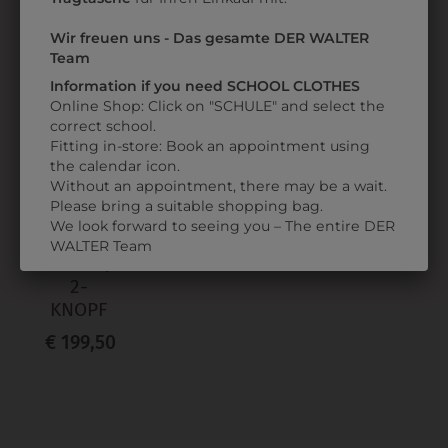
Wir freuen uns - Das gesamte DER WALTER
ZULETZT ANGESEHEN
Team
Information if you need SCHOOL CLOTHES
Online Shop: Click on "SCHULE" and select the
correct school.
Fitting in-store: Book an appointment using
the calendar icon.
Without an appointment, there may be a wait.
Please bring a suitable shopping bag.
We look forward to seeing you – The entire DER
9DJW3070010
WALTER Team
DAMENJACKE
2-
KNOPF
€ 199,50