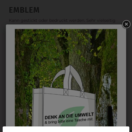
EMBLEM
Kann gestickt oder bedruckt werden. Sehr vielseitig
einsetzbar und beim Sticken wieder ab 1 Stück
möglich.
DRUCK
Perfekt für große Logos und für kleine Details, jedoch
kostet jede Farbe extra und ist erst ab 12 Stück
möglich. Waschbar bis zu 60°C.
DAS KÖNNTE IHNEN