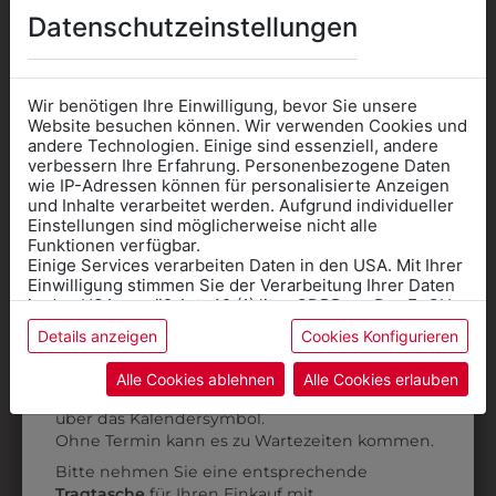
AUCH GEFALLEN
Datenschutzeinstellungen
Wir benötigen Ihre Einwilligung, bevor Sie unsere
Website besuchen können. Wir verwenden Cookies und
andere Technologien. Einige sind essenziell, andere
verbessern Ihre Erfahrung. Personenbezogene Daten
wie IP-Adressen können für personalisierte Anzeigen
Informationen wenn Sie
und Inhalte verarbeitet werden. Aufgrund individueller
Einstellungen sind möglicherweise nicht alle
Kleidung
Funktionen verfügbar.
Einige Services verarbeiten Daten in den USA. Mit Ihrer
für die SCHULE
Einwilligung stimmen Sie der Verarbeitung Ihrer Daten
benötigen
in den USA gemäß Art. 49 (1) lit. a GDPR zu. Der EuGH
stuft die USA als Land mit unzureichendem Datenschutz
Details anzeigen
Cookies Konfigurieren
Online Shop
: Klick auf SCHULE in der
ein, und es besteht das Risiko, dass US-Behörden
Daten ohne Klagemöglichkeit für Europäer überwachen.
Kategorie und die richtige Schule auswählen.
9DJW3070010
9DJW30U70010
Alle Cookies ablehnen
Alle Cookies erlauben
Anprobe
Vorort im Geschäft:
Termin buchen
DAMENJACKE 2-
DAMENJACKE 2-
Weitere Informationen finden sie in unserer
über das Kalendersymbol.
KNOPF
KNOPF
Datenschutzerklärung
bzw. im
Impressum
Ohne Termin kann es zu Wartezeiten kommen.
ÜBERLÄNGE
€ 199,50
Bitte nehmen Sie eine entsprechende
€ 199,50
Tragtasche
für Ihren Einkauf mit.