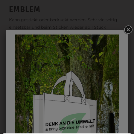
EMBLEM
Kann gestickt oder bedruckt werden. Sehr vielseitig
einsetzbar und beim Sticken wieder ab 1 Stück
möglich.
DRUCK
Perfekt für große Logos und für kleine Details, jedoch
kostet jede Farbe extra und ist erst ab 12 Stück
möglich. Waschbar bis zu 60°C.
DAS KÖNNTE IHNEN