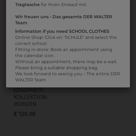
Tragtasche
für Ihren Einkauf mit.
Wir freuen uns - Das gesamte DER WALTER
ZULETZT ANGESEHEN
Team
Information if you need SCHOOL CLOTHES
Online Shop: Click on "SCHULE" and select the
correct school.
Fitting in-store: Book an appointment using
the calendar icon.
Without an appointment, there may be a wait.
Please bring a suitable shopping bag.
We look forward to seeing you – The entire DER
313612820021
WALTER Team
DAMEN
JOGGPANTS
KOLLEKTION:
MODERN
€ 120,90