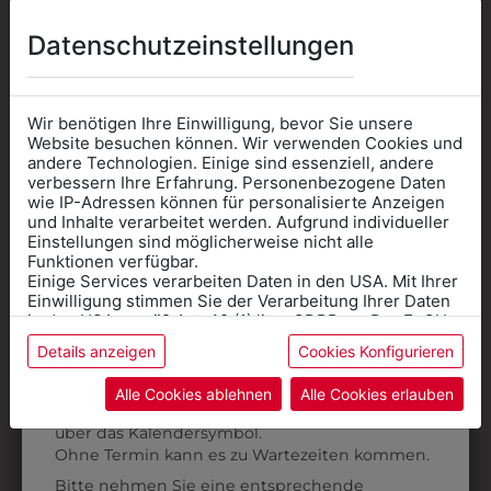
AUCH GEFALLEN
Datenschutzeinstellungen
Wir benötigen Ihre Einwilligung, bevor Sie unsere
Website besuchen können. Wir verwenden Cookies und
andere Technologien. Einige sind essenziell, andere
verbessern Ihre Erfahrung. Personenbezogene Daten
wie IP-Adressen können für personalisierte Anzeigen
Informationen wenn Sie
und Inhalte verarbeitet werden. Aufgrund individueller
Einstellungen sind möglicherweise nicht alle
Kleidung
Funktionen verfügbar.
Einige Services verarbeiten Daten in den USA. Mit Ihrer
für die SCHULE
Einwilligung stimmen Sie der Verarbeitung Ihrer Daten
benötigen
in den USA gemäß Art. 49 (1) lit. a GDPR zu. Der EuGH
stuft die USA als Land mit unzureichendem Datenschutz
Details anzeigen
Cookies Konfigurieren
Online Shop
: Klick auf SCHULE in der
ein, und es besteht das Risiko, dass US-Behörden
9DHW01SW01
313282700010
Daten ohne Klagemöglichkeit für Europäer überwachen.
Kategorie und die richtige Schule auswählen.
DAMENHOSE OHNE
DAMEN-CHINO RF
Alle Cookies ablehnen
Alle Cookies erlauben
Anprobe
Vorort im Geschäft:
Termin buchen
BUND
Weitere Informationen finden sie in unserer
€ 80,90
über das Kalendersymbol.
Datenschutzerklärung
bzw. im
Impressum
€ 93,90
Ohne Termin kann es zu Wartezeiten kommen.
Bitte nehmen Sie eine entsprechende