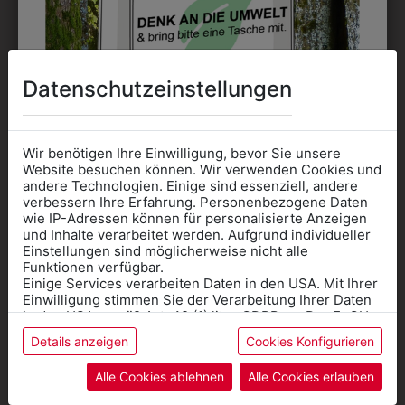
DAS KÖNNTE IHNEN
Datenschutzeinstellungen
AUCH GEFALLEN
Wir benötigen Ihre Einwilligung, bevor Sie unsere
Website besuchen können. Wir verwenden Cookies und
andere Technologien. Einige sind essenziell, andere
verbessern Ihre Erfahrung. Personenbezogene Daten
wie IP-Adressen können für personalisierte Anzeigen
Informationen wenn Sie
und Inhalte verarbeitet werden. Aufgrund individueller
Einstellungen sind möglicherweise nicht alle
Kleidung
Funktionen verfügbar.
Einige Services verarbeiten Daten in den USA. Mit Ihrer
für die SCHULE
Einwilligung stimmen Sie der Verarbeitung Ihrer Daten
benötigen
in den USA gemäß Art. 49 (1) lit. a GDPR zu. Der EuGH
stuft die USA als Land mit unzureichendem Datenschutz
Details anzeigen
Cookies Konfigurieren
Online Shop
: Klick auf SCHULE in der
ein, und es besteht das Risiko, dass US-Behörden
Daten ohne Klagemöglichkeit für Europäer überwachen.
Kategorie und die richtige Schule auswählen.
Alle Cookies ablehnen
Alle Cookies erlauben
Anprobe
Vorort im Geschäft:
Termin buchen
Weitere Informationen finden sie in unserer