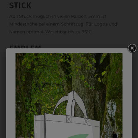
STICK
Ab 1 Stück möglich in vielen Farben. 5mm ist
Mindesthöhe bei einem Schriftzug. Für Logos und
Namen optimal. Waschbar bis zu 95°C.
EMBLEM
Kann gestickt oder bedruckt werden. Sehr vielseitig
einsetzbar und beim Sticken wieder ab 1 Stück
möglich.
DRUCK
Perfekt für große Logos und für kleine Details, jedoch
kostet jede Farbe extra und ist erst ab 12 Stück
möglich. Waschbar bis zu 60°C.