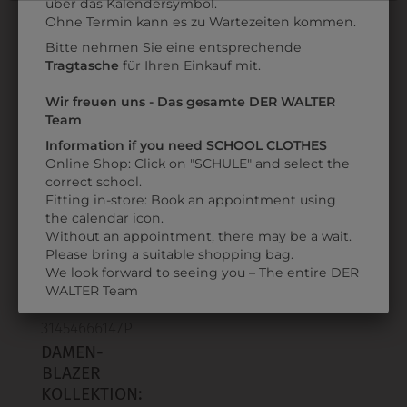
über das Kalendersymbol.
Datenschutzerklärung
bzw. im
Impressum
9DGW0749580
317152740014
Ohne Termin kann es zu Wartezeiten kommen.
DAMENGILET
DAMENGILET
Bitte nehmen Sie eine entsprechende
STRESEMANN
GLENCHECK
Tragtasche
für Ihren Einkauf mit.
€ 89,90
€ 85,90
Wir freuen uns - Das gesamte DER WALTER
Team
Information if you need SCHOOL CLOTHES
ZULETZT ANGESEHEN
Online Shop: Click on "SCHULE" and select the
correct school.
Fitting in-store: Book an appointment using
the calendar icon.
Without an appointment, there may be a wait.
Please bring a suitable shopping bag.
We look forward to seeing you – The entire DER
WALTER Team
31454666147P
DAMEN-
BLAZER
KOLLEKTION: