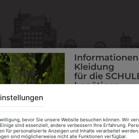
Informationen
Kleidung
für die SCHUL
benötigen
Online Shop
: Klick auf SCHU
instellungen
Kategorie und die richtige 
Anprobe
Vorort im Geschäft
das Kalendersymbol.
nwilligung, bevor Sie unsere Website besuchen können. Wir v
Ohne Termin kann es zu Wa
Einige sind essenziell, andere verbessern Ihre Erfahrung. P
n für personalisierte Anzeigen und Inhalte verarbeitet werden
Bitte nehmen Sie eine ent
ungen sind möglicherweise nicht alle Funktionen verfügbar.
für Ihren Einkauf mit.