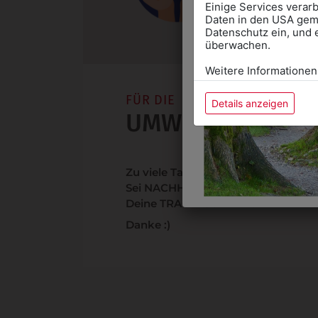
Einige Services verarb
Daten in den USA gemä
Datenschutz ein, und 
überwachen.
Weitere Informationen
FÜR DIE
Details anzeigen
UMWELT
Zu viele Taschen zu H
Sei NACHHALTIG & nimm
Deine TRAGTASCHE mit!
Danke :)