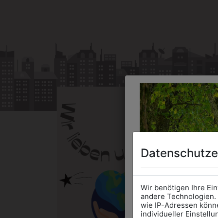
Datenschutze
Wir benötigen Ihre Ei
andere Technologien. 
wie IP-Adressen könne
individueller Einstell