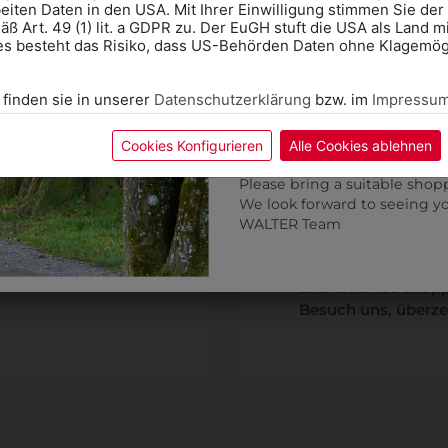
eiten Daten in den USA. Mit Ihrer Einwilligung stimmen Sie der
ß Art. 49 (1) lit. a GDPR zu. Der EuGH stuft die USA als Land 
Wir freuen uns - Das gesa
es besteht das Risiko, dass US-Behörden Daten ohne Klagemögl
Information if you need S
Online Shop: Click on "SCHUL
 finden sie in unserer
Datenschutzerklärung
bzw. im
Impressu
correct school.
Fitting in-store: Book an ap
ALLE WEGE FÜHR
calendar icon.
Cookies Konfigurieren
Alle Cookies ablehnen
DER WAL
Without an appointment, the
Please bring a suitable shop
We look forward to seeing y
WALTER Team
ause?
Service ist unser 
Direkt bei U1 Keple
und drauf los shop
Besuch uns, überze