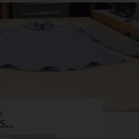
R
...
il an
office@derwalter.at