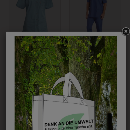
313607410021
30876907
KASACK CHARISMA
SCHLUPFKASACK
TÜRKIS
€ 31,90
€ 40,90