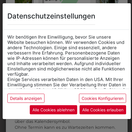
Datenschutzeinstellungen
Wir benötigen Ihre Einwilligung, bevor Sie unsere
Website besuchen können. Wir verwenden Cookies und
andere Technologien. Einige sind essenziell, andere
verbessern Ihre Erfahrung. Personenbezogene Daten
wie IP-Adressen können für personalisierte Anzeigen
Informationen wenn Sie
und Inhalte verarbeitet werden. Aufgrund individueller
Einstellungen sind möglicherweise nicht alle Funktionen
308255704
32548100401
Kleidung
verfügbar.
DAMEN
SCHLUPFKASACK V
Einige Services verarbeiten Daten in den USA. Mit Ihrer
für die SCHULE
Einwilligung stimmen Sie der Verarbeitung Ihrer Daten in
SCHLUPFKASACK
€ 47,90
benötigen
den USA gemäß Art. 49 (1) lit. a GDPR zu. Der EuGH stuft
€ 49,90
die USA als Land mit unzureichendem Datenschutz ein,
Details anzeigen
Cookies Konfigurieren
und es besteht das Risiko, dass US-Behörden Daten
Online Shop
: Klick auf SCHULE in der
ohne Klagemöglichkeit für Europäer überwachen.
Kategorie und die richtige Schule auswählen.
Alle Cookies ablehnen
Alle Cookies erlauben
Anprobe
Vorort im Geschäft:
Termin buchen
Weitere Informationen finden sie in unserer
über das Kalendersymbol.
Datenschutzerklärung
bzw. im
Impressum
Ohne Termin kann es zu Wartezeiten kommen.