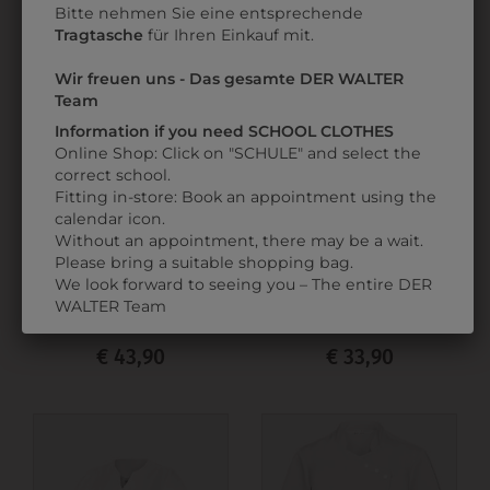
Bitte nehmen Sie eine entsprechende
Tragtasche
für Ihren Einkauf mit.
Wir freuen uns - Das gesamte DER WALTER
Team
Information if you need SCHOOL CLOTHES
Online Shop: Click on "SCHULE" and select the
correct school.
Fitting in-store: Book an appointment using the
calendar icon.
Without an appointment, there may be a wait.
Please bring a suitable shopping bag.
308273601
351066550090
We look forward to seeing you – The entire DER
DAMENKASACK
DAMEN KASACK
WALTER Team
CLASSIC
SUPER LIGHT
€ 43,90
€ 33,90