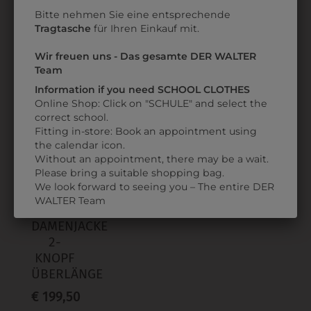
Bitte nehmen Sie eine entsprechende
€ 59,90
€ 51,90
Tragtasche
für Ihren Einkauf mit.
Wir freuen uns - Das gesamte DER WALTER
Team
ZULETZT ANGESEHEN
Information if you need SCHOOL CLOTHES
Online Shop: Click on "SCHULE" and select the
correct school.
Fitting in-store: Book an appointment using
the calendar icon.
Without an appointment, there may be a wait.
Please bring a suitable shopping bag.
We look forward to seeing you – The entire DER
WALTER Team
9DJW30U70011
DAMENJACKE
2-
KNOPF
ÜBERLÄNGE
€ 199,50