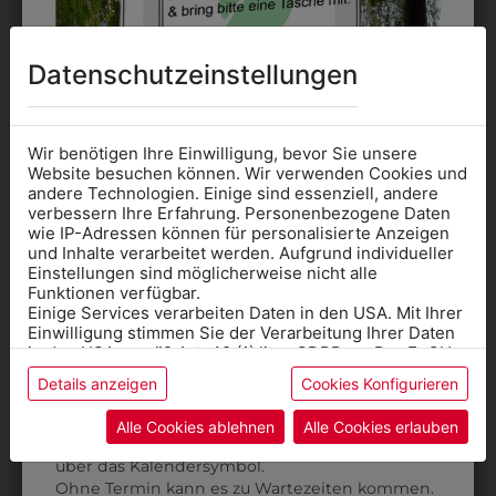
DAS KÖNNTE IHNEN
Datenschutzeinstellungen
AUCH GEFALLEN
Wir benötigen Ihre Einwilligung, bevor Sie unsere
Website besuchen können. Wir verwenden Cookies und
andere Technologien. Einige sind essenziell, andere
verbessern Ihre Erfahrung. Personenbezogene Daten
wie IP-Adressen können für personalisierte Anzeigen
Informationen wenn Sie
und Inhalte verarbeitet werden. Aufgrund individueller
Einstellungen sind möglicherweise nicht alle
Kleidung
Funktionen verfügbar.
Einige Services verarbeiten Daten in den USA. Mit Ihrer
für die SCHULE
Einwilligung stimmen Sie der Verarbeitung Ihrer Daten
benötigen
in den USA gemäß Art. 49 (1) lit. a GDPR zu. Der EuGH
stuft die USA als Land mit unzureichendem Datenschutz
Details anzeigen
Cookies Konfigurieren
Online Shop
: Klick auf SCHULE in der
ein, und es besteht das Risiko, dass US-Behörden
Daten ohne Klagemöglichkeit für Europäer überwachen.
Kategorie und die richtige Schule auswählen.
Alle Cookies ablehnen
Alle Cookies erlauben
35045156
6DBW2014255
Anprobe
Vorort im Geschäft:
Termin buchen
Weitere Informationen finden sie in unserer
DAMENPULLOVER
DAMENBLUSE
über das Kalendersymbol.
Datenschutzerklärung
bzw. im
Impressum
Ohne Termin kann es zu Wartezeiten kommen.
DUNKELGRAU
CLASSIC