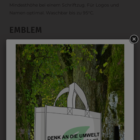
Mindesthöhe bei einem Schriftzug. Für Logos und
Namen optimal. Waschbar bis zu 95°C.
EMBLEM
Kann gestickt oder bedruckt werden. Sehr vielseitig
einsetzbar und beim Sticken wieder ab 1 Stück
möglich.
DRUCK
Perfekt für große Logos und für kleine Details, jedoch
kostet jede Farbe extra und ist erst ab 12 Stück
möglich. Waschbar bis zu 60°C.