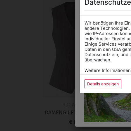
Datenschutze
Wir benötigen Ihre Ei
andere Technologien. 
wie IP-Adressen könne
individueller Einstell
Einige Services verarb
Daten in den USA gemä
Datenschutz ein, und 
überwachen.
Weitere Informationen
Details anzeigen
9DGW0749580
DAMENGILET STRESEMANN
D
€ 89,90