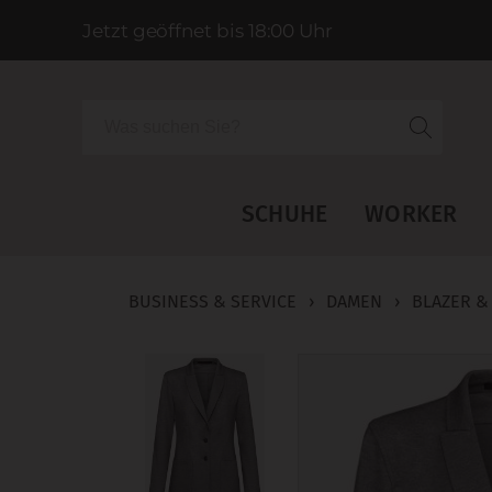
Jetzt geöffnet bis 18:00 Uhr
Suche
SCHUHE
WORKER
BUSINESS & SERVICE
›
DAMEN
›
BLAZER &