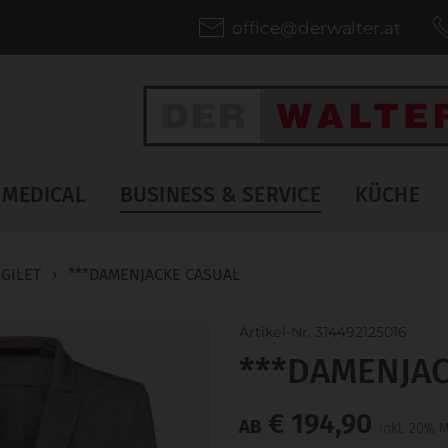
office@derwalter.at
MEDICAL
BUSINESS & SERVICE
KÜCHE
 GILET
›
***DAMENJACKE CASUAL
Artikel-Nr. 314492125016
***DAMENJA
€ 194,90
AB
inkl. 20% 