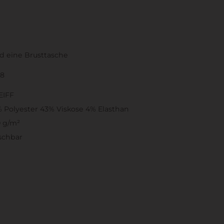
d eine Brusttasche
38
EIFF
 Polyester 43% Viskose 4% Elasthan
 g/m²
schbar