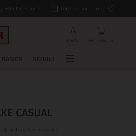
+43 1 604 42 31
Termin buchen
Konto
Warenkorb
BASICS
SCHULE
CKE CASUAL
MwSt. und exkl.
Versandkosten