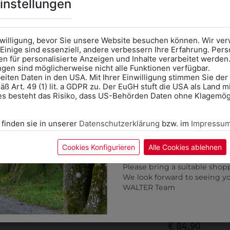
Online Shop
: Klick auf SCHU
instellungen
Kategorie und die richtige 
Anprobe
Vorort im Geschäft
das Kalendersymbol.
nwilligung, bevor Sie unsere Website besuchen können. Wir v
Ohne Termin kann es zu Wa
Einige sind essenziell, andere verbessern Ihre Erfahrung. P
n für personalisierte Anzeigen und Inhalte verarbeitet werden
Bitte nehmen Sie eine ent
ungen sind möglicherweise nicht alle Funktionen verfügbar.
für Ihren Einkauf mit.
eiten Daten in den USA. Mit Ihrer Einwilligung stimmen Sie der
ß Art. 49 (1) lit. a GDPR zu. Der EuGH stuft die USA als Land 
Wir freuen uns - Das gesa
es besteht das Risiko, dass US-Behörden Daten ohne Klagemögl
Information if you need S
Online Shop: Click on "SCHUL
 finden sie in unserer
Datenschutzerklärung
bzw. im
Impressu
correct school.
Fitting in-store: Book an ap
calendar icon.
Cookies Konfigurieren
Alle Cookies ablehnen
Without an appointment, the
Please bring a suitable shop
We look forward to seeing y
317152740014
9DGW17GR01
WALTER Team
AMENGILET GLENCHECK
DAMENGILET DUNKELG
KURZ
€ 85,90
€ 84,90