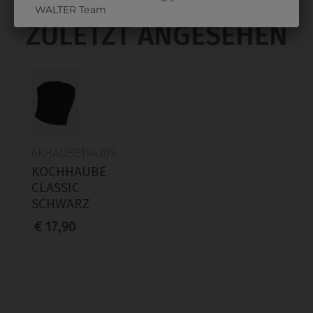
WALTER Team
ZULETZT ANGESEHEN
6KHAUBE194205
KOCHHAUBE
CLASSIC
SCHWARZ
€ 17,90