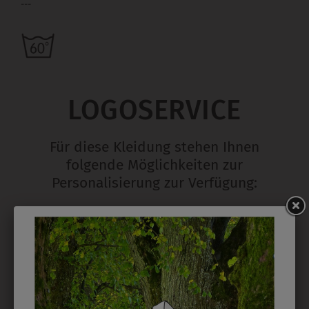
---
LOGOSERVICE
Für diese Kleidung stehen Ihnen
folgende Möglichkeiten zur
Personalisierung zur Verfügung:
STICK
Ab 1 Stück möglich in vielen Farben. 5mm ist
Mindesthöhe bei einem Schriftzug. Für Logos und
Namen optimal. Waschbar bis zu 95°C.