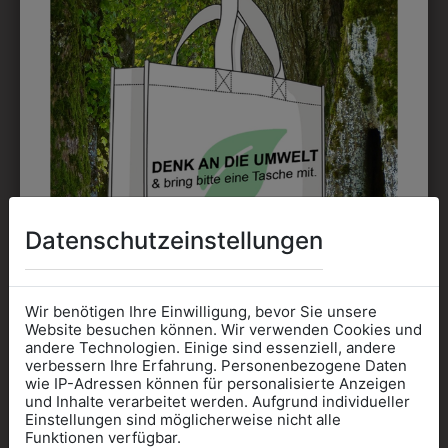
EMBLEM
Kann gestickt oder bedruckt werden. Sehr vielseitig
einsetzbar und beim Sticken wieder ab 1 Stück
möglich.
DRUCK
Perfekt für große Logos und für kleine Details, jedoch
Datenschutzeinstellungen
kostet jede Farbe extra und ist erst ab 12 Stück
möglich. Waschbar bis zu 60°C.
Wir benötigen Ihre Einwilligung, bevor Sie unsere
Website besuchen können. Wir verwenden Cookies und
andere Technologien. Einige sind essenziell, andere
verbessern Ihre Erfahrung. Personenbezogene Daten
wie IP-Adressen können für personalisierte Anzeigen
Informationen wenn Sie
und Inhalte verarbeitet werden. Aufgrund individueller
DAS KÖNNTE IHNEN
Einstellungen sind möglicherweise nicht alle
Kleidung
Funktionen verfügbar.