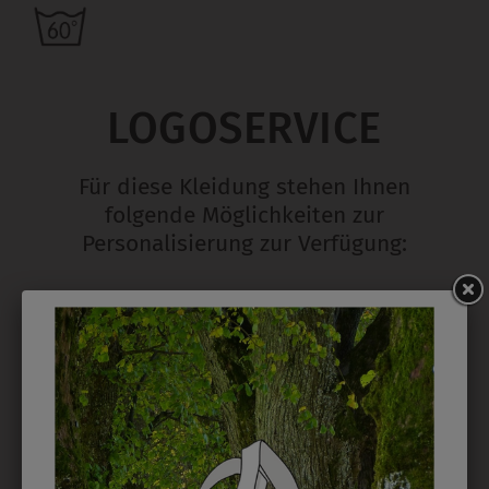
LOGOSERVICE
Für diese Kleidung stehen Ihnen
folgende Möglichkeiten zur
Personalisierung zur Verfügung:
STICK
Ab 1 Stück möglich in vielen Farben. 5mm ist
Mindesthöhe bei einem Schriftzug. Für Logos und
Namen optimal. Waschbar bis zu 95°C.
EMBLEM