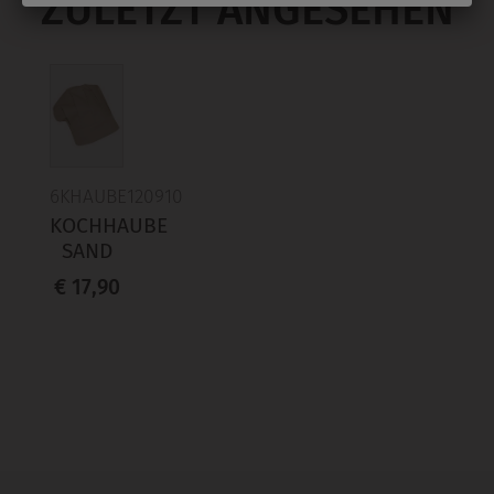
ZULETZT ANGESEHEN
6KHAUBE120910
KOCHHAUBE
SAND
€ 17,90