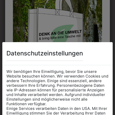
Kann gestickt oder bedruckt werden. Sehr vielseitig
einsetzbar und beim Sticken wieder ab 1 Stück
möglich.
DRUCK
Perfekt für große Logos und für kleine Details, jedoch
kostet jede Farbe extra und ist erst ab 12 Stück
Datenschutzeinstellungen
möglich. Waschbar bis zu 60°C.
Wir benötigen Ihre Einwilligung, bevor Sie unsere
Website besuchen können. Wir verwenden Cookies und
andere Technologien. Einige sind essenziell, andere
verbessern Ihre Erfahrung. Personenbezogene Daten
wie IP-Adressen können für personalisierte Anzeigen
Informationen wenn Sie
DAS KÖNNTE IHNEN
und Inhalte verarbeitet werden. Aufgrund individueller
Einstellungen sind möglicherweise nicht alle
Kleidung
Funktionen verfügbar.
AUCH GEFALLEN
Einige Services verarbeiten Daten in den USA. Mit Ihrer
für die SCHULE
Einwilligung stimmen Sie der Verarbeitung Ihrer Daten