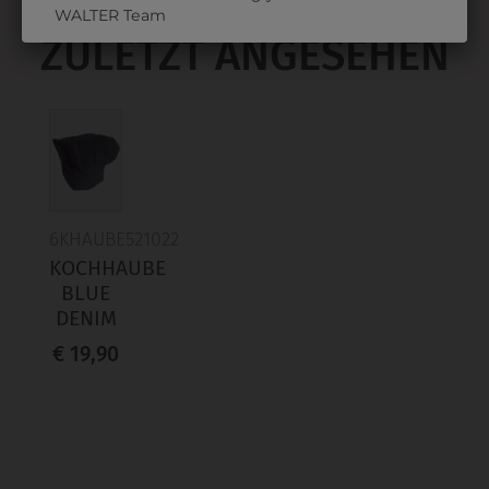
WALTER Team
ZULETZT ANGESEHEN
6KHAUBE521022
KOCHHAUBE
BLUE
DENIM
€ 19,90