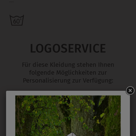
---
LOGOSERVICE
Für diese Kleidung stehen Ihnen
folgende Möglichkeiten zur
Personalisierung zur Verfügung:
STICK
Ab 1 Stück möglich in vielen Farben. 5mm ist
Mindesthöhe bei einem Schriftzug. Für Logos und
Namen optimal. Waschbar bis zu 95°C.