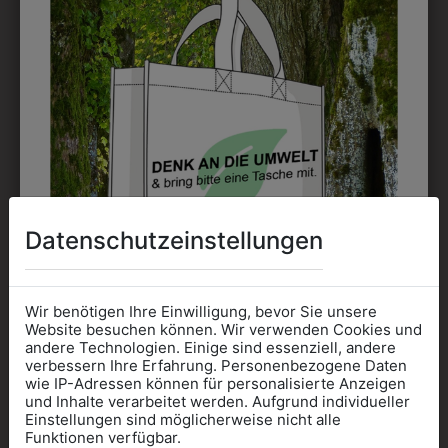
EMBLEM
Kann gestickt oder bedruckt werden. Sehr vielseitig
einsetzbar und beim Sticken wieder ab 1 Stück
möglich.
DRUCK
Perfekt für große Logos und für kleine Details, jedoch
Datenschutzeinstellungen
kostet jede Farbe extra und ist erst ab 12 Stück
möglich. Waschbar bis zu 60°C.
Wir benötigen Ihre Einwilligung, bevor Sie unsere
Website besuchen können. Wir verwenden Cookies und
andere Technologien. Einige sind essenziell, andere
verbessern Ihre Erfahrung. Personenbezogene Daten
wie IP-Adressen können für personalisierte Anzeigen
Informationen wenn Sie
und Inhalte verarbeitet werden. Aufgrund individueller
DAS KÖNNTE IHNEN
Einstellungen sind möglicherweise nicht alle
Kleidung
Funktionen verfügbar.