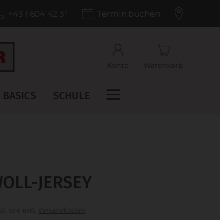
+43 1 604 42 31
Termin buchen
Konto
Warenkorb
BASICS
SCHULE
OLL-JERSEY
St. und exkl.
Versandkosten