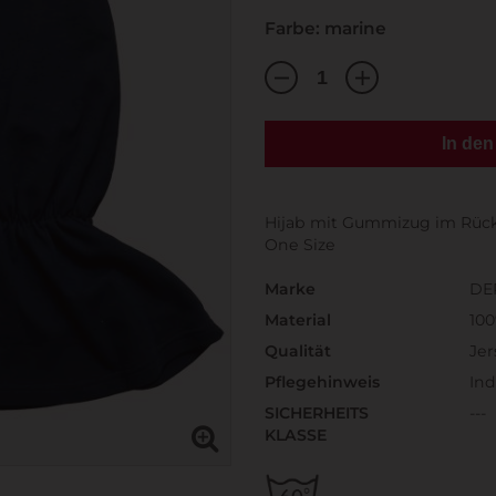
Farbe: marine
In de
Hijab mit Gummizug im Rüc
One Size
Marke
DE
Material
10
Qualität
Jer
Pflegehinweis
Ind
SICHERHEITS
---
KLASSE