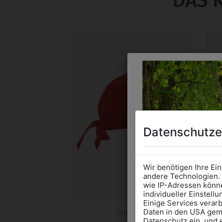
DAS 
Datenschutze
Wir benötigen Ihre Ei
andere Technologien. 
wie IP-Adressen könne
individueller Einstell
Einige Services verarb
Daten in den USA gemä
38841004
Datenschutz ein, und 