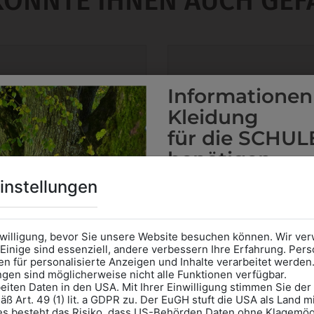
KÖNNTE IHNEN AUCH GEF
Informationen
Kleidung
für die SCHUL
benötigen
Online Shop
: Klick auf SCHU
instellungen
Kategorie und die richtige 
Anprobe
Vorort im Geschäft
das Kalendersymbol.
nwilligung, bevor Sie unsere Website besuchen können. Wir v
Ohne Termin kann es zu Wa
Einige sind essenziell, andere verbessern Ihre Erfahrung. P
n für personalisierte Anzeigen und Inhalte verarbeitet werden
Bitte nehmen Sie eine ent
ungen sind möglicherweise nicht alle Funktionen verfügbar.
für Ihren Einkauf mit.
eiten Daten in den USA. Mit Ihrer Einwilligung stimmen Sie der
ß Art. 49 (1) lit. a GDPR zu. Der EuGH stuft die USA als Land 
38841001
38841450
Wir freuen uns - Das gesa
es besteht das Risiko, dass US-Behörden Daten ohne Klagemögl