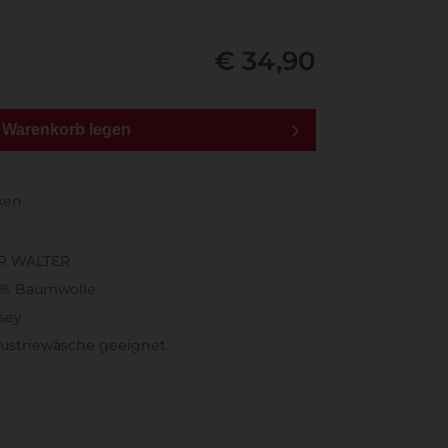
€ 34,90
n Warenkorb legen
ken
R WALTER
0% Baumwolle
sey
ustriewäsche geeignet