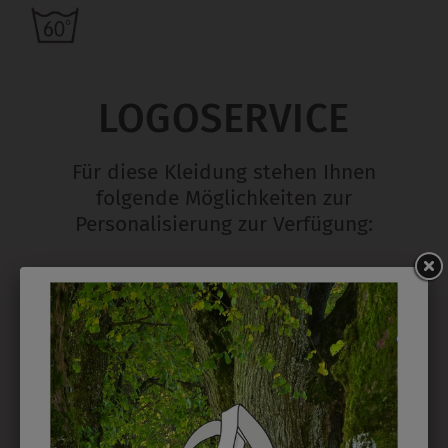
LOGOSERVICE
Für diese Kleidung stehen Ihnen
folgende Möglichkeiten zur
Personalisierung zur Verfügung:
STICK
Ab 1 Stück möglich in vielen Farben. 5mm ist
Mindesthöhe bei einem Schriftzug. Für Logos und
Namen optimal. Waschbar bis zu 95°C.
EMBLEM