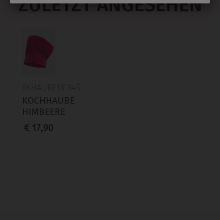
ZULETZT ANGESEHEN
6KHAUBE181945
KOCHHAUBE
HIMBEERE
€ 17,90