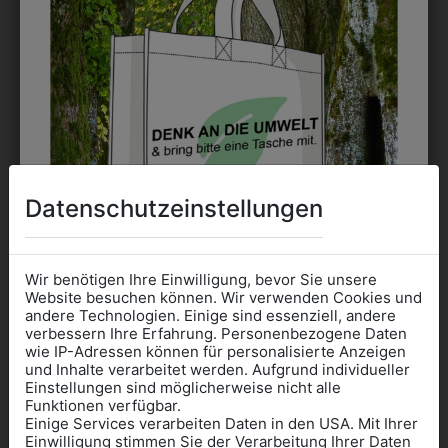
Kann gestickt oder bedruckt werden. Sehr vielseitig
einsetzbar und beim Sticken wieder ab 1 Stück
möglich.
DRUCK
Perfekt für große Logos und für kleine Details, jedoch
kostet jede Farbe extra und ist erst ab 12 Stück
Datenschutzeinstellungen
möglich. Waschbar bis zu 60°C.
Wir benötigen Ihre Einwilligung, bevor Sie unsere
Website besuchen können. Wir verwenden Cookies und
andere Technologien. Einige sind essenziell, andere
verbessern Ihre Erfahrung. Personenbezogene Daten
wie IP-Adressen können für personalisierte Anzeigen
Informationen wenn Sie
DAS KÖNNTE IHNEN
und Inhalte verarbeitet werden. Aufgrund individueller
Einstellungen sind möglicherweise nicht alle
Kleidung
Funktionen verfügbar.
AUCH GEFALLEN
Einige Services verarbeiten Daten in den USA. Mit Ihrer
für die SCHULE
Einwilligung stimmen Sie der Verarbeitung Ihrer Daten