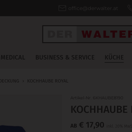
office@derwalter.at
MEDICAL
BUSINESS & SERVICE
KÜCHE
DECKUNG
›
KOCHHAUBE ROYAL
Artikel-Nr. 6KHAUBE8190
KOCHHAUBE 
€ 17,90
AB
inkl. 20% MwS