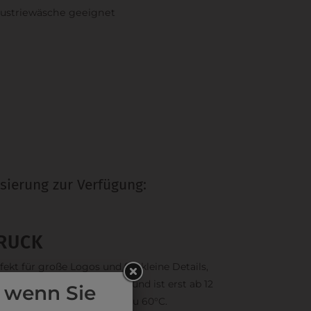
ustriewäsche geeignet
sierung zur Verfügung:
RUCK
fekt für große Logos und für kleine Details,
och kostet jede Farbe extra und ist erst ab 12
 wenn Sie
ck möglich. Waschbar bis zu 60°C.