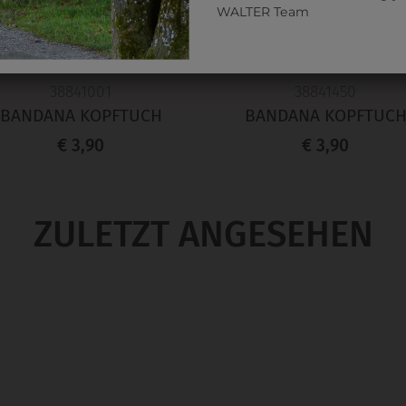
WALTER Team
38841001
38841450
BANDANA KOPFTUCH
BANDANA KOPFTUC
€ 3,90
€ 3,90
ZULETZT ANGESEHEN