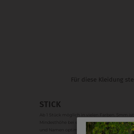
Für diese Kleidung st
STICK
Ab 1 Stück möglich in vielen Farben. 5mm ist
Mindesthöhe bei einem Schriftzug. Für Logo
und Namen optimal. Waschbar bis zu 95°C.