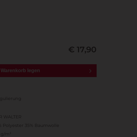
€ 17,90
n Warenkorb legen
egulierung
R WALTER
% Polyester 35% Baumwolle
 g/m²