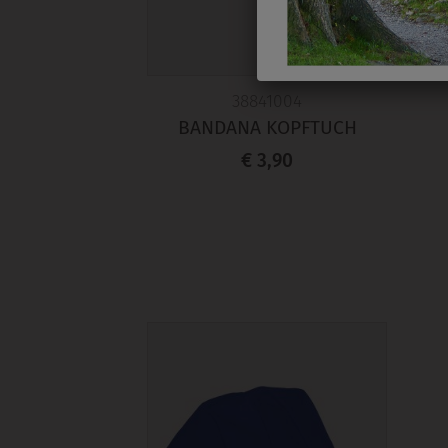
38841004
BANDANA KOPFTUCH
€ 3,90