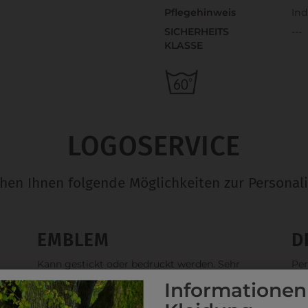
Pflegehinweis
Ind
SICHERHEITS
---
KLASSE
LOGOSERVICE
ehen Ihnen folgende Möglichkeiten zur Personali
EMBLEM
D
Kann gestickt oder bedruckt werden. Sehr
Per
s
vielseitig einsetzbar und beim Sticken wieder ab
jed
Informationen
1 Stück möglich.
Stü