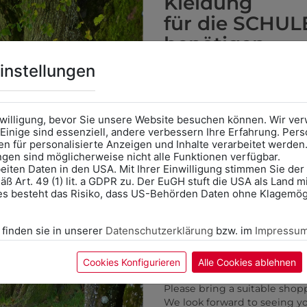
Kleidung
für die SCHUL
benötigen
Online Shop
: Klick auf SCHU
instellungen
KÖNNTE IHNEN AUCH GEF
Kategorie und die richtige 
Anprobe
Vorort im Geschäft
das Kalendersymbol.
nwilligung, bevor Sie unsere Website besuchen können. Wir v
Ohne Termin kann es zu Wa
Einige sind essenziell, andere verbessern Ihre Erfahrung. P
n für personalisierte Anzeigen und Inhalte verarbeitet werden
Bitte nehmen Sie eine ent
ungen sind möglicherweise nicht alle Funktionen verfügbar.
für Ihren Einkauf mit.
eiten Daten in den USA. Mit Ihrer Einwilligung stimmen Sie der
ß Art. 49 (1) lit. a GDPR zu. Der EuGH stuft die USA als Land 
Wir freuen uns - Das gesa
es besteht das Risiko, dass US-Behörden Daten ohne Klagemögl
Information if you need S
Online Shop: Click on "SCHUL
 finden sie in unserer
Datenschutzerklärung
bzw. im
Impressu
correct school.
Fitting in-store: Book an ap
calendar icon.
Cookies Konfigurieren
Alle Cookies ablehnen
Without an appointment, the
Please bring a suitable shop
We look forward to seeing y