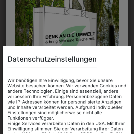
Kann gestickt oder bedruckt werden. Sehr vielseitig
einsetzbar und beim Sticken wieder ab 1 Stück
möglich.
DRUCK
Perfekt für große Logos und für kleine Details, jedoch
kostet jede Farbe extra und ist erst ab 12 Stück
Datenschutzeinstellungen
möglich. Waschbar bis zu 60°C.
Wir benötigen Ihre Einwilligung, bevor Sie unsere
Website besuchen können. Wir verwenden Cookies und
andere Technologien. Einige sind essenziell, andere
verbessern Ihre Erfahrung. Personenbezogene Daten
wie IP-Adressen können für personalisierte Anzeigen
DAS KÖNNTE IHNEN
Informationen wenn Sie
und Inhalte verarbeitet werden. Aufgrund individueller
Einstellungen sind möglicherweise nicht alle
Kleidung
AUCH GEFALLEN
Funktionen verfügbar.
Einige Services verarbeiten Daten in den USA. Mit Ihrer
für die SCHULE
Einwilligung stimmen Sie der Verarbeitung Ihrer Daten