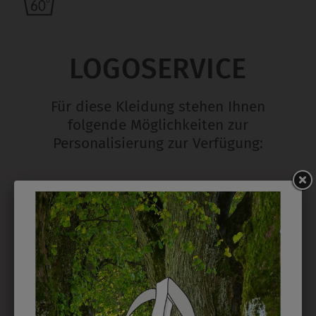
LOGOSERVICE
Für diese Kleidung stehen Ihnen
folgende Möglichkeiten zur
Personalisierung zur Verfügung:
STICK
Ab 1 Stück möglich in vielen Farben. 5mm ist
Mindesthöhe bei einem Schriftzug. Für Logos und
Namen optimal. Waschbar bis zu 95°C.
EMBLEM