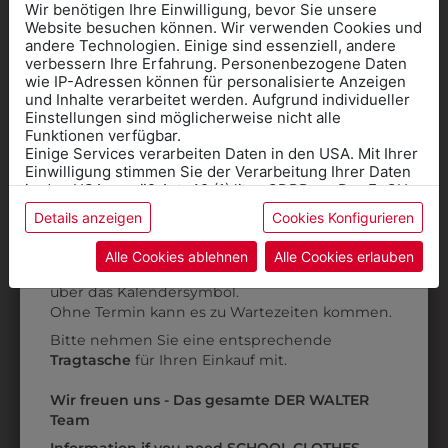
Wir benötigen Ihre Einwilligung, bevor Sie unsere
Website besuchen können. Wir verwenden Cookies und
andere Technologien. Einige sind essenziell, andere
verbessern Ihre Erfahrung. Personenbezogene Daten
wie IP-Adressen können für personalisierte Anzeigen
Informationen wenn Sie
und Inhalte verarbeitet werden. Aufgrund individueller
Einstellungen sind möglicherweise nicht alle
Kleidung
Funktionen verfügbar.
38841004
38841001
Einige Services verarbeiten Daten in den USA. Mit Ihrer
für die SCHULE
BANDANA
BANDANA
Einwilligung stimmen Sie der Verarbeitung Ihrer Daten
benötigen
KOPFTUCH
KOPFTUCH
in den USA gemäß Art. 49 (1) lit. a GDPR zu. Der EuGH
stuft die USA als Land mit unzureichendem Datenschutz
Details anzeigen
Cookies Konfigurieren
€ 3,90
€ 3,90
Online Shop
: Klick auf SCHULE in der
ein, und es besteht das Risiko, dass US-Behörden
Daten ohne Klagemöglichkeit für Europäer überwachen.
Kategorie und die richtige Schule auswählen.
Alle Cookies ablehnen
Alle Cookies erlauben
Anprobe
Vorort im Geschäft:
Termin buchen
Weitere Informationen finden sie in unserer
ZULETZT ANGESEHEN
über das Kalendersymbol.
Datenschutzerklärung
bzw. im
Impressum
Ohne Termin kann es zu Wartezeiten kommen.
Bitte nehmen Sie eine entsprechende
Tragtasche
für Ihren Einkauf mit.
Wir freuen uns - Das gesamte DER WALTER
Team