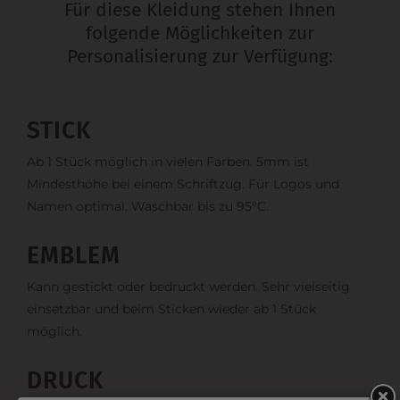
Für diese Kleidung stehen Ihnen
folgende Möglichkeiten zur
Personalisierung zur Verfügung:
STICK
Ab 1 Stück möglich in vielen Farben. 5mm ist
Mindesthöhe bei einem Schriftzug. Für Logos und
Namen optimal. Waschbar bis zu 95°C.
EMBLEM
Kann gestickt oder bedruckt werden. Sehr vielseitig
einsetzbar und beim Sticken wieder ab 1 Stück
möglich.
DRUCK