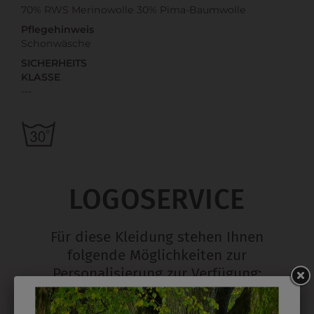
70% RWS Merinowolle 30% Pima-Baumwolle
Pflegehinweis
Schonwäsche
SICHERHEITS
KLASSE
---
LOGOSERVICE
Für diese Kleidung stehen Ihnen
folgende Möglichkeiten zur
Personalisierung zur Verfügung: