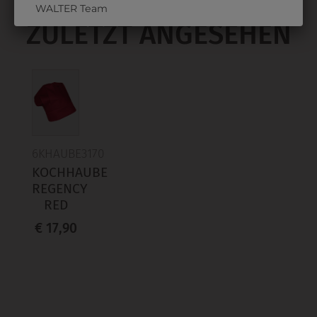
WALTER Team
ZULETZT ANGESEHEN
6KHAUBE3170
KOCHHAUBE
REGENCY
RED
€ 17,90