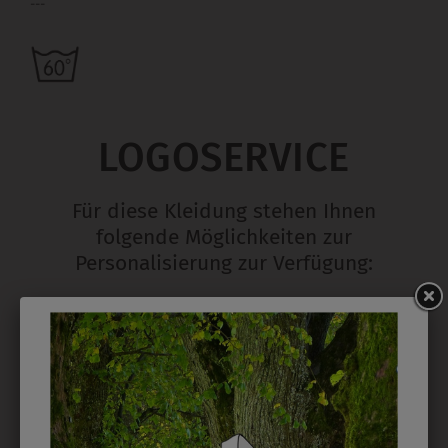
---
LOGOSERVICE
Für diese Kleidung stehen Ihnen
folgende Möglichkeiten zur
Personalisierung zur Verfügung:
STICK
Ab 1 Stück möglich in vielen Farben. 5mm ist
Mindesthöhe bei einem Schriftzug. Für Logos und
Namen optimal. Waschbar bis zu 95°C.