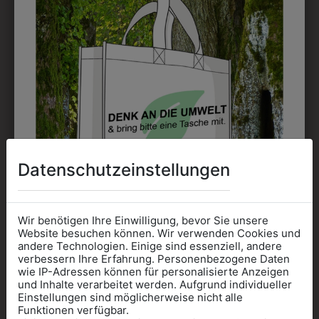
EMBLEM
Kann gestickt oder bedruckt werden. Sehr vielseitig
einsetzbar und beim Sticken wieder ab 1 Stück
möglich.
DRUCK
Perfekt für große Logos und für kleine Details, jedoch
Datenschutzeinstellungen
kostet jede Farbe extra und ist erst ab 12 Stück
möglich. Waschbar bis zu 60°C.
Wir benötigen Ihre Einwilligung, bevor Sie unsere
Website besuchen können. Wir verwenden Cookies und
andere Technologien. Einige sind essenziell, andere
verbessern Ihre Erfahrung. Personenbezogene Daten
wie IP-Adressen können für personalisierte Anzeigen
Informationen wenn Sie
und Inhalte verarbeitet werden. Aufgrund individueller
DAS KÖNNTE IHNEN
Einstellungen sind möglicherweise nicht alle
Kleidung
Funktionen verfügbar.