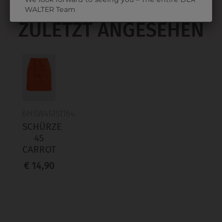
WALTER Team
ZULETZT ANGESEHEN
6HSW45151164
SCHÜRZE
45
CARROT
€ 14,90