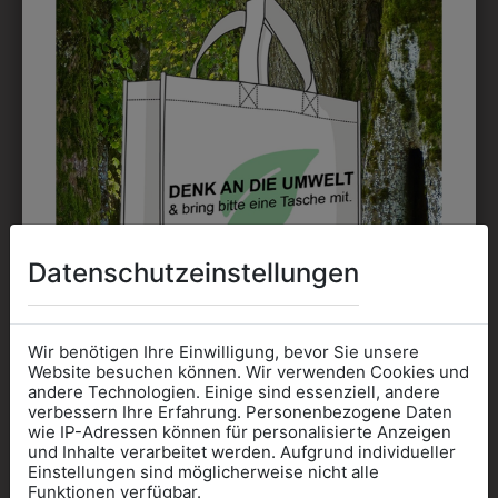
EMBLEM
Kann gestickt oder bedruckt werden. Sehr vielseitig
einsetzbar und beim Sticken wieder ab 1 Stück
möglich.
DRUCK
Perfekt für große Logos und für kleine Details, jedoch
kostet jede Farbe extra und ist erst ab 12 Stück
Datenschutzeinstellungen
möglich. Waschbar bis zu 60°C.
Wir benötigen Ihre Einwilligung, bevor Sie unsere
Website besuchen können. Wir verwenden Cookies und
andere Technologien. Einige sind essenziell, andere
verbessern Ihre Erfahrung. Personenbezogene Daten
wie IP-Adressen können für personalisierte Anzeigen
DAS KÖNNTE IHNEN
Informationen wenn Sie
und Inhalte verarbeitet werden. Aufgrund individueller
Einstellungen sind möglicherweise nicht alle
Kleidung
Funktionen verfügbar.