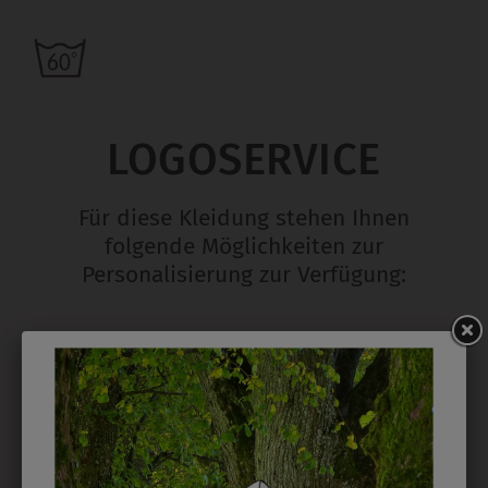
LOGOSERVICE
Für diese Kleidung stehen Ihnen
folgende Möglichkeiten zur
Personalisierung zur Verfügung:
STICK
Ab 1 Stück möglich in vielen Farben. 5mm ist
Mindesthöhe bei einem Schriftzug. Für Logos und
Namen optimal. Waschbar bis zu 95°C.