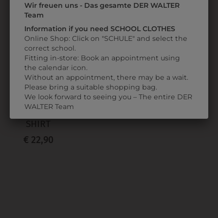
Wir freuen uns - Das gesamte DER WALTER
ZULETZT ANGESEHEN
Team
Information if you need SCHOOL CLOTHES
Online Shop: Click on "SCHULE" and select the
correct school.
Fitting in-store: Book an appointment using
the calendar icon.
Without an appointment, there may be a wait.
Please bring a suitable shopping bag.
We look forward to seeing you – The entire DER
327815
WALTER Team
LANGARM
SHIRT
€ 22,90