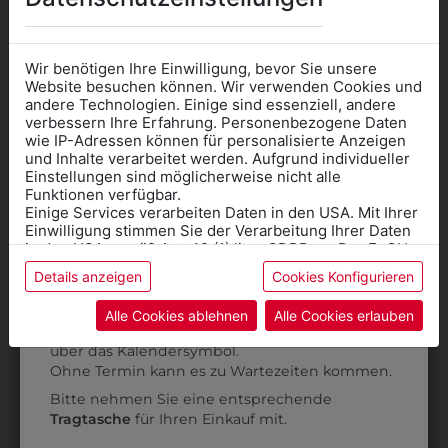
AUCH GEFALLEN
Wir benötigen Ihre Einwilligung, bevor Sie unsere
Website besuchen können. Wir verwenden Cookies und
andere Technologien. Einige sind essenziell, andere
verbessern Ihre Erfahrung. Personenbezogene Daten
wie IP-Adressen können für personalisierte Anzeigen
Informationen wenn Sie
und Inhalte verarbeitet werden. Aufgrund individueller
Einstellungen sind möglicherweise nicht alle
Kleidung
Funktionen verfügbar.
Einige Services verarbeiten Daten in den USA. Mit Ihrer
für die SCHULE
Einwilligung stimmen Sie der Verarbeitung Ihrer Daten
benötigen
in den USA gemäß Art. 49 (1) lit. a GDPR zu. Der EuGH
stuft die USA als Land mit unzureichendem Datenschutz
Details anzeigen
Cookies Konfigurieren
Online Shop
: Klick auf SCHULE in der
ein, und es besteht das Risiko, dass US-Behörden
Daten ohne Klagemöglichkeit für Europäer überwachen.
Kategorie und die richtige Schule auswählen.
Alle Cookies ablehnen
Alle Cookies erlauben
3003T001
3003T620
Anprobe
Vorort im Geschäft:
Termin buchen
Weitere Informationen finden sie in unserer
T-SHIRT
T-SHIRT
S
über das Kalendersymbol.
Datenschutzerklärung
bzw. im
Impressum
Ohne Termin kann es zu Wartezeiten kommen.
€ 6,90
€ 6,90
Bitte nehmen Sie eine entsprechende
Tragtasche
für Ihren Einkauf mit.