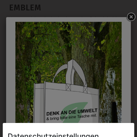
EMBLEM
Kann gestickt oder bedruckt werden. Sehr vielseitig
einsetzbar und beim Sticken wieder ab 1 Stück
möglich.
DRUCK
Perfekt für große Logos und für kleine Details, jedoch
kostet jede Farbe extra und ist erst ab 12 Stück
möglich. Waschbar bis zu 60°C.
DAS KÖNNTE IHNEN
Datenschutzeinstellungen