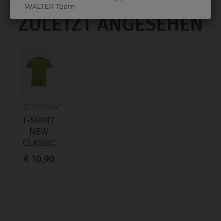
WALTER Team
ZULETZT ANGESEHEN
302936067
T-SHIRT
NEW
CLASSIC
€ 10,90