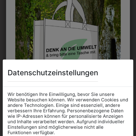
EMBLEM
Kann gestickt oder bedruckt werden. Sehr vielseitig
einsetzbar und beim Sticken wieder ab 1 Stück
möglich.
DRUCK
Perfekt für große Logos und für kleine Details, jedoch
Datenschutzeinstellungen
kostet jede Farbe extra und ist erst ab 12 Stück
möglich. Waschbar bis zu 60°C.
Wir benötigen Ihre Einwilligung, bevor Sie unsere
Website besuchen können. Wir verwenden Cookies und
andere Technologien. Einige sind essenziell, andere
verbessern Ihre Erfahrung. Personenbezogene Daten
wie IP-Adressen können für personalisierte Anzeigen
Informationen wenn Sie
und Inhalte verarbeitet werden. Aufgrund individueller
DAS KÖNNTE IHNEN
Einstellungen sind möglicherweise nicht alle
Kleidung
Funktionen verfügbar.