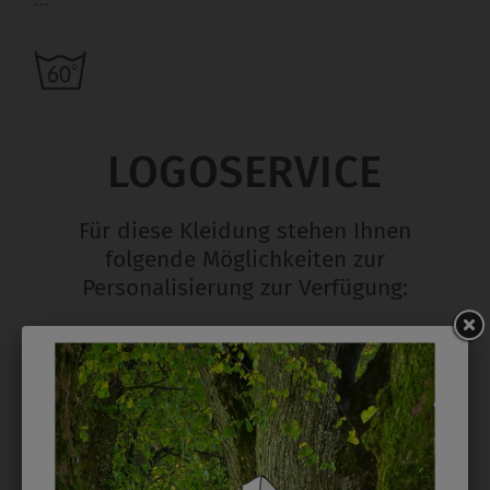
---
LOGOSERVICE
Für diese Kleidung stehen Ihnen
folgende Möglichkeiten zur
Personalisierung zur Verfügung:
STICK
Ab 1 Stück möglich in vielen Farben. 5mm ist
Mindesthöhe bei einem Schriftzug. Für Logos und
Namen optimal. Waschbar bis zu 95°C.