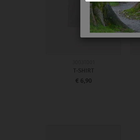
3003T001
T-SHIRT
€ 6,90