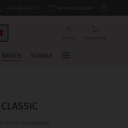
+43 1 604 42 31
Termin buchen
Konto
Warenkorb
BASICS
SCHULE
 CLASSIC
t. und exkl.
Versandkosten