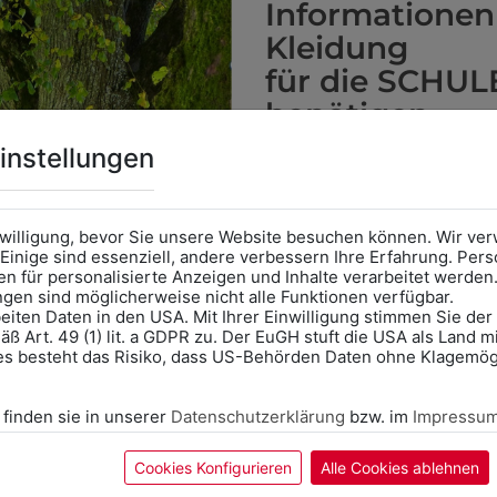
Informationen
Kann gestickt oder bedruckt werden. Sehr
Per
Kleidung
s
vielseitig einsetzbar und beim Sticken wieder ab
jed
für die SCHUL
1 Stück möglich.
Stü
benötigen
Online Shop
: Klick auf SCHU
instellungen
Kategorie und die richtige 
Anprobe
Vorort im Geschäft
das Kalendersymbol.
KÖNNTE IHNEN AUCH GEF
nwilligung, bevor Sie unsere Website besuchen können. Wir v
Ohne Termin kann es zu Wa
Einige sind essenziell, andere verbessern Ihre Erfahrung. P
n für personalisierte Anzeigen und Inhalte verarbeitet werden
Bitte nehmen Sie eine ent
ungen sind möglicherweise nicht alle Funktionen verfügbar.
für Ihren Einkauf mit.
eiten Daten in den USA. Mit Ihrer Einwilligung stimmen Sie der
ß Art. 49 (1) lit. a GDPR zu. Der EuGH stuft die USA als Land 
Wir freuen uns - Das gesa
es besteht das Risiko, dass US-Behörden Daten ohne Klagemögl
Information if you need S
Online Shop: Click on "SCHUL
 finden sie in unserer
Datenschutzerklärung
bzw. im
Impressu
correct school.
Fitting in-store: Book an ap
calendar icon.
Cookies Konfigurieren
Alle Cookies ablehnen
Without an appointment, the