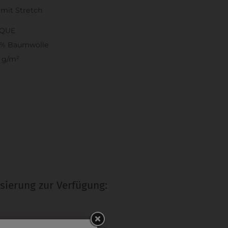
mit Stretch
IQUE
0% Baumwolle
 g/m²
sierung zur Verfügung:
RUCK