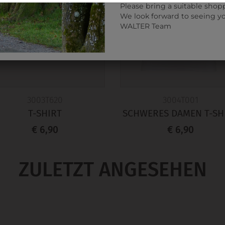
Please bring a suitable shop
We look forward to seeing y
WALTER Team
3003T620
3004T001
T-SHIRT
SCHWERES DAMEN T-SH
€ 6,90
€ 6,90
ZULETZT ANGESEHEN