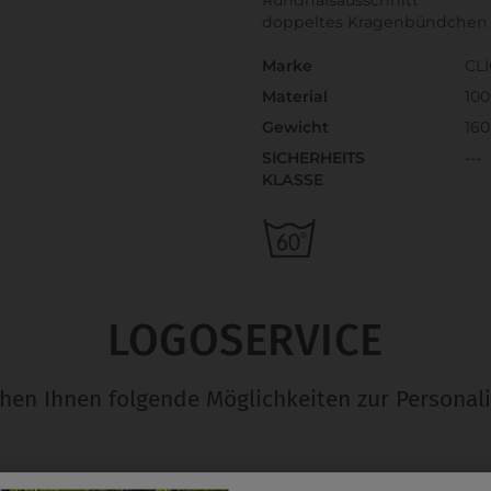
doppeltes Kragenbündchen 
Marke
CL
Material
10
Gewicht
160
SICHERHEITS
---
KLASSE
LOGOSERVICE
ehen Ihnen folgende Möglichkeiten zur Personali
EMBLEM
D