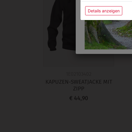
Details anzeigen
1E02103402
KAPUZEN-SWEATJACKE MIT
ZIPP
€ 44,90