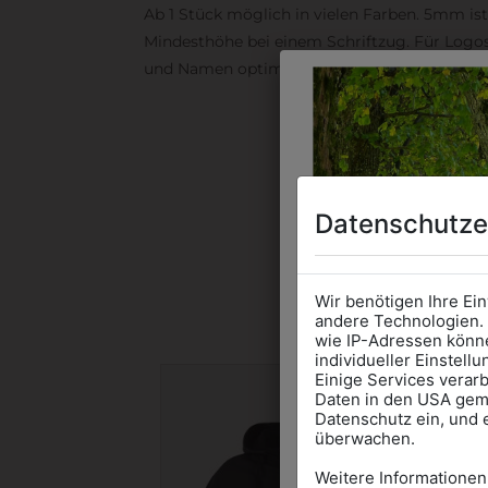
Ab 1 Stück möglich in vielen Farben. 5mm ist
Mindesthöhe bei einem Schriftzug. Für Logo
und Namen optimal. Waschbar bis zu 95°C.
DAS 
Datenschutze
Wir benötigen Ihre Ei
andere Technologien. 
wie IP-Adressen könne
individueller Einstell
Einige Services verarb
Daten in den USA gemä
Datenschutz ein, und 
überwachen.
Weitere Informationen