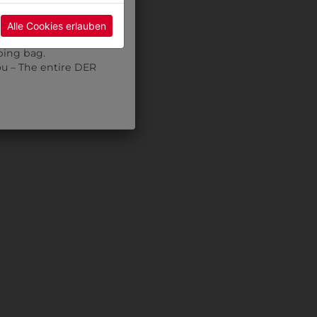
pointment using the
Alle Cookies erlauben
re may be a wait.
ping bag.
ou – The entire DER