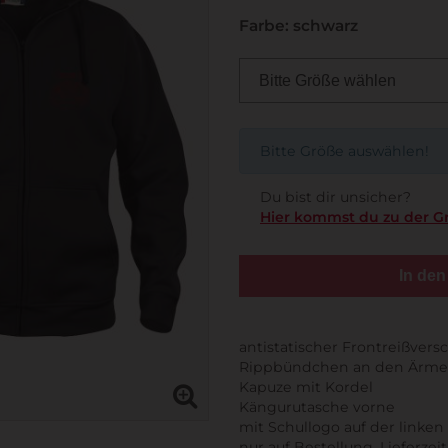
Farbe: schwarz
Bitte Größe auswählen!
Du bist dir unsicher?
Hier kommst du zu der G
In de
antistatischer Frontreißvers
Rippbündchen an den Ärme
Kapuze mit Kordel
Kängurutasche vorne
mit Schullogo auf der linken
nur auf Bestellung, Lieferzei