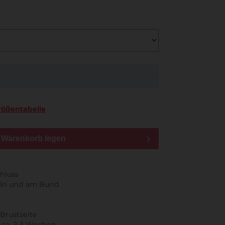
rößentabelle
n Warenkorb legen
chluss
ln und am Bund
 Brustseite
t ca. 2-3 Wochen