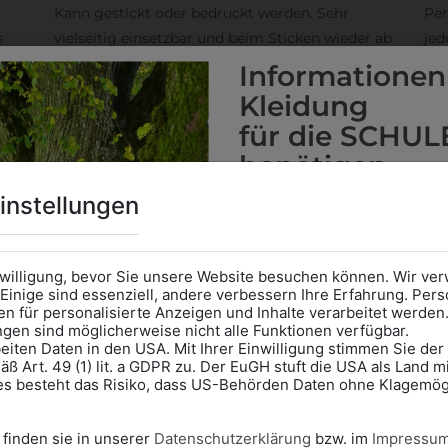
Kann gestickt oder bedruckt werden. Sehr
Per
s
vielseitig einsetzbar und beim Sticken wieder ab
jed
1 Stück möglich.
Stü
Informationen
Kleidung
für die SCHUL
benötigen
KÖNNTE IHNEN AUCH GEF
Online Shop
: Klick auf SCHU
instellungen
Kategorie und die richtige 
Anprobe
Vorort im Geschäft
ZULETZT ANGESEHEN
das Kalendersymbol.
nwilligung, bevor Sie unsere Website besuchen können. Wir v
Ohne Termin kann es zu Wa
Einige sind essenziell, andere verbessern Ihre Erfahrung. P
n für personalisierte Anzeigen und Inhalte verarbeitet werden
Bitte nehmen Sie eine ent
ungen sind möglicherweise nicht alle Funktionen verfügbar.
für Ihren Einkauf mit.
eiten Daten in den USA. Mit Ihrer Einwilligung stimmen Sie der
ß Art. 49 (1) lit. a GDPR zu. Der EuGH stuft die USA als Land 
Wir freuen uns - Das gesa
es besteht das Risiko, dass US-Behörden Daten ohne Klagemögl
Information if you need S
Online Shop: Click on "SCHUL
 finden sie in unserer
Datenschutzerklärung
bzw. im
Impressu
correct school.