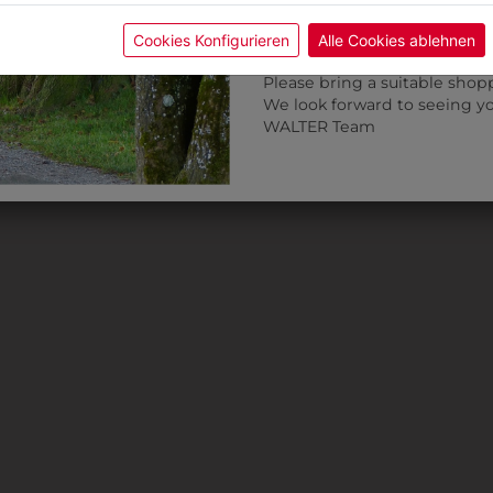
Fitting in-store: Book an ap
calendar icon.
Cookies Konfigurieren
Alle Cookies ablehnen
Without an appointment, the
Please bring a suitable shop
We look forward to seeing y
WALTER Team