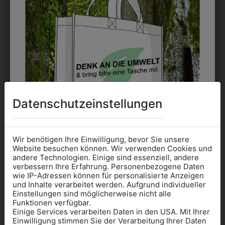
möglich. Waschbar bis zu 60°C.
DAS KÖNNTE IHNEN
AUCH GEFALLEN
Datenschutzeinstellungen
Wir benötigen Ihre Einwilligung, bevor Sie unsere
Website besuchen können. Wir verwenden Cookies und
andere Technologien. Einige sind essenziell, andere
verbessern Ihre Erfahrung. Personenbezogene Daten
wie IP-Adressen können für personalisierte Anzeigen
Informationen wenn Sie
und Inhalte verarbeitet werden. Aufgrund individueller
Einstellungen sind möglicherweise nicht alle
Kleidung
Funktionen verfügbar.
Einige Services verarbeiten Daten in den USA. Mit Ihrer
für die SCHULE
Einwilligung stimmen Sie der Verarbeitung Ihrer Daten