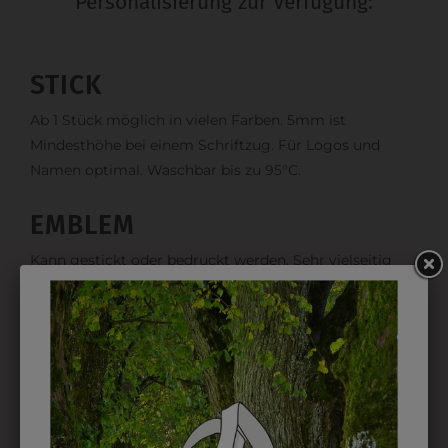
Personalisierung zur Verfügung:
STICK
Ab 1 Stück möglich in vielen Farben. 5mm ist
Mindesthöhe bei einem Schriftzug. Für Logos und
Namen optimal. Waschbar bis zu 95°C.
EMBLEM
Kann gestickt oder bedruckt werden. Sehr vielseitig
einsetzbar und beim Sticken wieder ab 1 Stück
möglich.
DRUCK
Perfekt für große Logos und für kleine Details, jedoch
kostet jede Farbe extra und ist erst ab 12 Stück