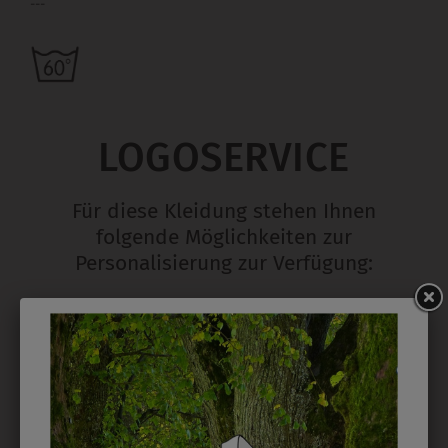
---
LOGOSERVICE
Für diese Kleidung stehen Ihnen
folgende Möglichkeiten zur
Personalisierung zur Verfügung:
STICK
Ab 1 Stück möglich in vielen Farben. 5mm ist
Mindesthöhe bei einem Schriftzug. Für Logos und
Namen optimal. Waschbar bis zu 95°C.