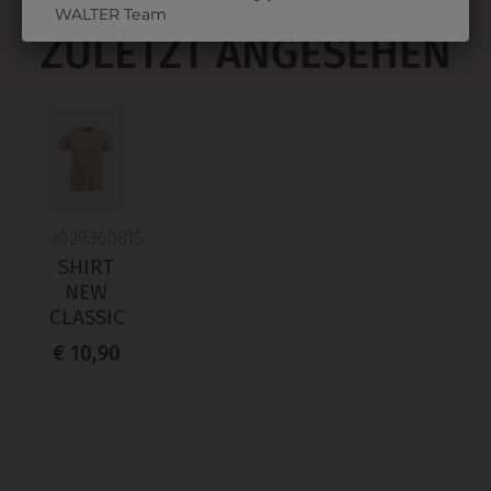
WALTER Team
ZULETZT ANGESEHEN
3029360815
SHIRT
NEW
CLASSIC
€ 10,90