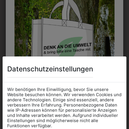
EMBLEM
Kann gestickt oder bedruckt werden. Sehr vielseitig
einsetzbar und beim Sticken wieder ab 1 Stück
möglich.
DRUCK
Perfekt für große Logos und für kleine Details, jedoch
Datenschutzeinstellungen
kostet jede Farbe extra und ist erst ab 12 Stück
möglich. Waschbar bis zu 60°C.
Wir benötigen Ihre Einwilligung, bevor Sie unsere
Website besuchen können. Wir verwenden Cookies und
andere Technologien. Einige sind essenziell, andere
verbessern Ihre Erfahrung. Personenbezogene Daten
wie IP-Adressen können für personalisierte Anzeigen
Informationen wenn Sie
und Inhalte verarbeitet werden. Aufgrund individueller
DAS KÖNNTE IHNEN
Einstellungen sind möglicherweise nicht alle
Kleidung
Funktionen verfügbar.