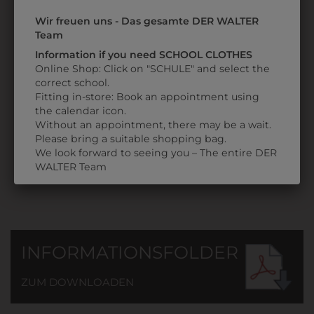
Wir freuen uns - Das gesamte DER WALTER
Team
Information if you need SCHOOL CLOTHES
38841002
Online Shop: Click on "SCHULE" and select the
BANDANA
correct school.
KOPFTUCH
Fitting in-store: Book an appointment using
the calendar icon.
€ 3,90
Without an appointment, there may be a wait.
Please bring a suitable shopping bag.
We look forward to seeing you – The entire DER
WALTER Team
INFORMATIONSFOLDER
ZUM DOWNLOADEN