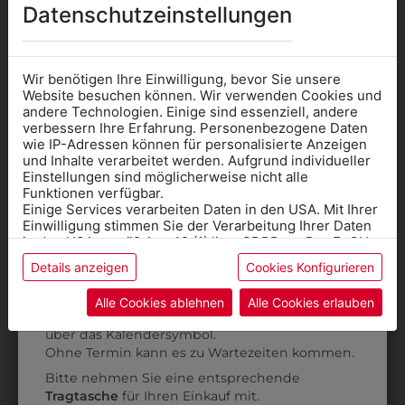
Datenschutzeinstellungen
Wir benötigen Ihre Einwilligung, bevor Sie unsere
Website besuchen können. Wir verwenden Cookies und
andere Technologien. Einige sind essenziell, andere
verbessern Ihre Erfahrung. Personenbezogene Daten
wie IP-Adressen können für personalisierte Anzeigen
Informationen wenn Sie
3JN45001
38841002
und Inhalte verarbeitet werden. Aufgrund individueller
Einstellungen sind möglicherweise nicht alle
Kleidung
FLEECE GILET
BANDANA
Funktionen verfügbar.
KOPFTUCH
Einige Services verarbeiten Daten in den USA. Mit Ihrer
für die SCHULE
€ 29,90
Einwilligung stimmen Sie der Verarbeitung Ihrer Daten
€ 3,90
benötigen
in den USA gemäß Art. 49 (1) lit. a GDPR zu. Der EuGH
stuft die USA als Land mit unzureichendem Datenschutz
Details anzeigen
Cookies Konfigurieren
Online Shop
: Klick auf SCHULE in der
ein, und es besteht das Risiko, dass US-Behörden
Daten ohne Klagemöglichkeit für Europäer überwachen.
Kategorie und die richtige Schule auswählen.
Alle Cookies ablehnen
Alle Cookies erlauben
ZULETZT ANGESEHEN
Anprobe
Vorort im Geschäft:
Termin buchen
Weitere Informationen finden sie in unserer
über das Kalendersymbol.
Datenschutzerklärung
bzw. im
Impressum
Ohne Termin kann es zu Wartezeiten kommen.
Bitte nehmen Sie eine entsprechende
Tragtasche
für Ihren Einkauf mit.