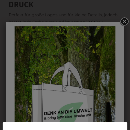
DRUCK
Perfekt für große Logos und für kleine Details, jedoch
kostet jede Farbe extra und ist erst ab 12 Stück
möglich. Waschbar bis zu 60°C.
DAS KÖNNTE IHNEN
AUCH GEFALLEN