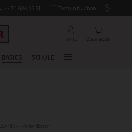
+43 1 604 42 31
Termin buchen
Konto
Warenkorb
BASICS
SCHULE
t. und exkl.
Versandkosten