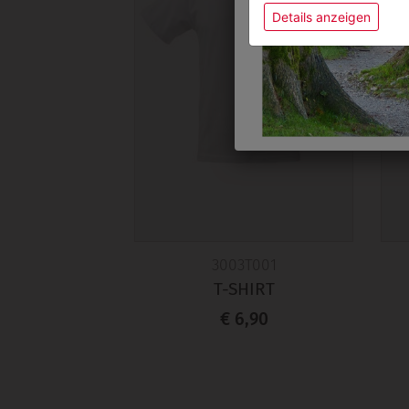
Details anzeigen
3003T001
T-SHIRT
€ 6,90