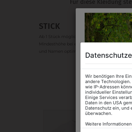
Für diese Kleidung st
STICK
Ab 1 Stück möglich in vielen Farben. 5mm ist
Mindesthöhe bei einem Schriftzug. Für Logo
und Namen optimal. Waschbar bis zu 95°C.
Datenschutze
Wir benötigen Ihre Ei
andere Technologien. 
wie IP-Adressen könne
DAS 
individueller Einstell
Einige Services verarb
Daten in den USA gemä
Datenschutz ein, und 
überwachen.
Weitere Informationen