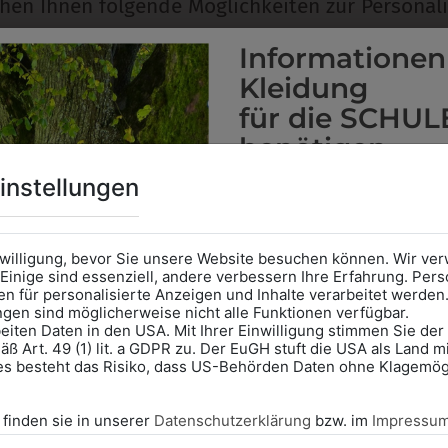
ehen Ihnen folgende Möglichkeiten zur Personali
Informationen
Kleidung
EMBLEM
D
für die SCHUL
Kann gestickt oder bedruckt werden. Sehr
Per
benötigen
s
vielseitig einsetzbar und beim Sticken wieder ab
jed
1 Stück möglich.
Stü
Online Shop
: Klick auf SCHU
instellungen
Kategorie und die richtige 
Anprobe
Vorort im Geschäft
das Kalendersymbol.
nwilligung, bevor Sie unsere Website besuchen können. Wir v
Ohne Termin kann es zu Wa
Einige sind essenziell, andere verbessern Ihre Erfahrung. P
n für personalisierte Anzeigen und Inhalte verarbeitet werden
KÖNNTE IHNEN AUCH GEF
Bitte nehmen Sie eine ent
ungen sind möglicherweise nicht alle Funktionen verfügbar.
für Ihren Einkauf mit.
eiten Daten in den USA. Mit Ihrer Einwilligung stimmen Sie der
ß Art. 49 (1) lit. a GDPR zu. Der EuGH stuft die USA als Land 
Wir freuen uns - Das gesa
es besteht das Risiko, dass US-Behörden Daten ohne Klagemögl
Information if you need S
Online Shop: Click on "SCHUL
 finden sie in unserer
Datenschutzerklärung
bzw. im
Impressu
correct school.
Fitting in-store: Book an ap