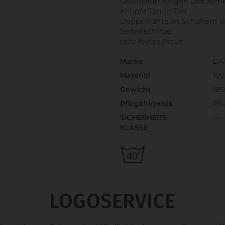
Gestrickter Kragen und Är
Knöpfe Ton-in-Ton
Doppelnähte an Schultern u
Seitenschlitze
sehr feines Piqué
Marke
DA
Material
10
Gewicht
19
Pflegehinweis
Pf
SICHERHEITS
---
KLASSE
LOGOSERVICE