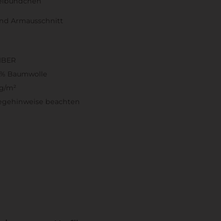
melbündchen
nd Armausschnitt
IBER
0% Baumwolle
5g/m²
legehinweise beachten