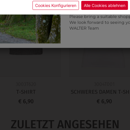
calendar icon.
Cookies Konfigurieren
Alle Cookies ablehnen
Without an appointment, the
Please bring a suitable shop
We look forward to seeing y
WALTER Team
3003T620
3004T001
T-SHIRT
SCHWERES DAMEN T-SH
€ 6,90
€ 6,90
ZULETZT ANGESEHEN