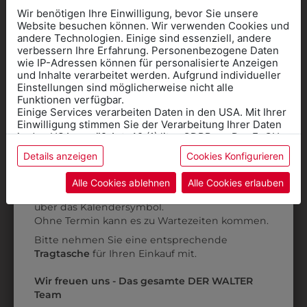
Wir benötigen Ihre Einwilligung, bevor Sie unsere
Website besuchen können. Wir verwenden Cookies und
andere Technologien. Einige sind essenziell, andere
verbessern Ihre Erfahrung. Personenbezogene Daten
wie IP-Adressen können für personalisierte Anzeigen
Informationen wenn Sie
und Inhalte verarbeitet werden. Aufgrund individueller
Einstellungen sind möglicherweise nicht alle
Kleidung
Funktionen verfügbar.
Einige Services verarbeiten Daten in den USA. Mit Ihrer
für die SCHULE
Einwilligung stimmen Sie der Verarbeitung Ihrer Daten
benötigen
in den USA gemäß Art. 49 (1) lit. a GDPR zu. Der EuGH
stuft die USA als Land mit unzureichendem Datenschutz
Details anzeigen
Cookies Konfigurieren
Online Shop
: Klick auf SCHULE in der
ein, und es besteht das Risiko, dass US-Behörden
661500002
6KJ09T70095
Daten ohne Klagemöglichkeit für Europäer überwachen.
Kategorie und die richtige Schule auswählen.
Alle Cookies ablehnen
Alle Cookies erlauben
KOCHJACKE WEISS
KOCHJACKE SLIM
Anprobe
Vorort im Geschäft:
Termin buchen
Weitere Informationen finden sie in unserer
über das Kalendersymbol.
Datenschutzerklärung
bzw. im
Impressum
€ 89,90
€ 79,90
Ohne Termin kann es zu Wartezeiten kommen.
Bitte nehmen Sie eine entsprechende
Tragtasche
für Ihren Einkauf mit.
ZULETZT ANGESEHEN
Wir freuen uns - Das gesamte DER WALTER
Team