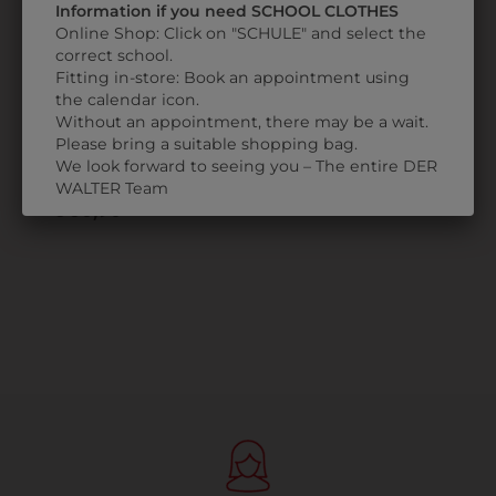
Information if you need SCHOOL CLOTHES
Online Shop: Click on "SCHULE" and select the
correct school.
Fitting in-store: Book an appointment using
the calendar icon.
Without an appointment, there may be a wait.
2168366521
Please bring a suitable shopping bag.
We look forward to seeing you – The entire DER
STEPPGILET
WALTER Team
€ 56,90