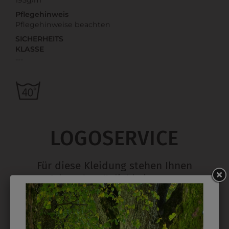
Pflegehinweis
Pflegehinweise beachten
SICHERHEITS
KLASSE
---
LOGOSERVICE
Für diese Kleidung stehen Ihnen
folgende Möglichkeiten zur
Personalisierung zur Verfügung: