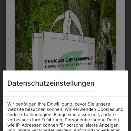
STICK
Ab 1 Stück möglich in vielen Farben. 5mm ist
Mindesthöhe bei einem Schriftzug. Für Logos und
Namen optimal. Waschbar bis zu 95°C.
EMBLEM
Kann gestickt oder bedruckt werden. Sehr vielseitig
einsetzbar und beim Sticken wieder ab 1 Stück
möglich.
Datenschutzeinstellungen
DRUCK
Perfekt für große Logos und für kleine Details, jedoch
kostet jede Farbe extra und ist erst ab 12 Stück
Wir benötigen Ihre Einwilligung, bevor Sie unsere
Website besuchen können. Wir verwenden Cookies und
möglich. Waschbar bis zu 60°C.
andere Technologien. Einige sind essenziell, andere
verbessern Ihre Erfahrung. Personenbezogene Daten
wie IP-Adressen können für personalisierte Anzeigen
Informationen wenn Sie
und Inhalte verarbeitet werden. Aufgrund individueller