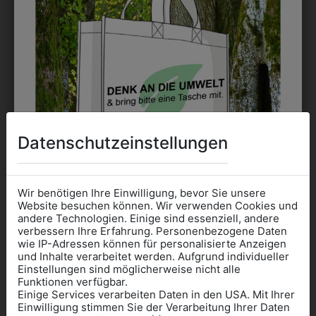
einsetzbar und beim Sticken wieder ab 1 Stück
möglich.
DRUCK
Perfekt für große Logos und für kleine Details, jedoch
kostet jede Farbe extra und ist erst ab 12 Stück
möglich. Waschbar bis zu 60°C.
Datenschutzeinstellungen
Wir benötigen Ihre Einwilligung, bevor Sie unsere
Website besuchen können. Wir verwenden Cookies und
DAS KÖNNTE IHNEN
andere Technologien. Einige sind essenziell, andere
verbessern Ihre Erfahrung. Personenbezogene Daten
wie IP-Adressen können für personalisierte Anzeigen
AUCH GEFALLEN
Informationen wenn Sie
und Inhalte verarbeitet werden. Aufgrund individueller
Einstellungen sind möglicherweise nicht alle
Kleidung
Funktionen verfügbar.
Einige Services verarbeiten Daten in den USA. Mit Ihrer
für die SCHULE
Einwilligung stimmen Sie der Verarbeitung Ihrer Daten