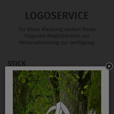
LOGOSERVICE
Für diese Kleidung stehen Ihnen
folgende Möglichkeiten zur
Personalisierung zur Verfügung:
STICK
Ab 1 Stück möglich in vielen Farben. 5mm ist
Mindesthöhe bei einem Schriftzug. Für Logos und
Namen optimal. Waschbar bis zu 95°C.
EMBLEM
Kann gestickt oder bedruckt werden. Sehr vielseitig