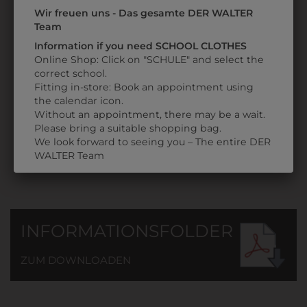
1ISK02103801
Wir freuen uns - Das gesamte DER WALTER
SWEATJACKE
Team
GRAU
Information if you need SCHOOL CLOTHES
MIT
Online Shop: Click on "SCHULE" and select the
SCHULLOGO
correct school.
Fitting in-store: Book an appointment using
€ 44,90
the calendar icon.
Without an appointment, there may be a wait.
Please bring a suitable shopping bag.
We look forward to seeing you – The entire DER
WALTER Team
INFORMATIONSFOLDER
ZUM DOWNLOADEN