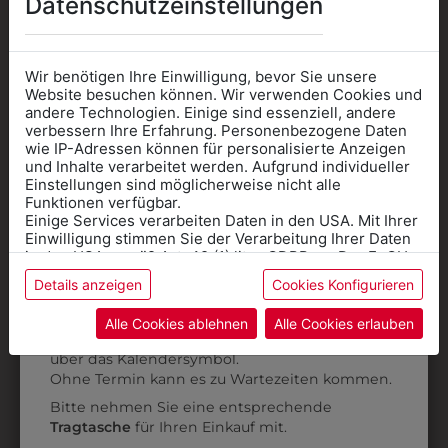
Datenschutzeinstellungen
Wir benötigen Ihre Einwilligung, bevor Sie unsere
0ISK02102001
0ISK02102101
Website besuchen können. Wir verwenden Cookies und
KINDERSWEATER
KINDER
K
andere Technologien. Einige sind essenziell, andere
verbessern Ihre Erfahrung. Personenbezogene Daten
GRAU MIT
KAPUZENSWEATER
wie IP-Adressen können für personalisierte Anzeigen
SCHULLOGO
GRAU MIT
Informationen wenn Sie
und Inhalte verarbeitet werden. Aufgrund individueller
SCHULLOGO
Einstellungen sind möglicherweise nicht alle
€ 29,90
Kleidung
Funktionen verfügbar.
€ 34,90
Einige Services verarbeiten Daten in den USA. Mit Ihrer
für die SCHULE
Einwilligung stimmen Sie der Verarbeitung Ihrer Daten
benötigen
in den USA gemäß Art. 49 (1) lit. a GDPR zu. Der EuGH
stuft die USA als Land mit unzureichendem Datenschutz
ZULETZT ANGESEHEN
Details anzeigen
Cookies Konfigurieren
Online Shop
: Klick auf SCHULE in der
ein, und es besteht das Risiko, dass US-Behörden
Daten ohne Klagemöglichkeit für Europäer überwachen.
Kategorie und die richtige Schule auswählen.
Alle Cookies ablehnen
Alle Cookies erlauben
Anprobe
Vorort im Geschäft:
Termin buchen
Weitere Informationen finden sie in unserer
über das Kalendersymbol.
Datenschutzerklärung
bzw. im
Impressum
Ohne Termin kann es zu Wartezeiten kommen.
Bitte nehmen Sie eine entsprechende
Tragtasche
für Ihren Einkauf mit.