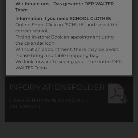
T-SHIRT
Wir freuen uns - Das gesamte DER WALTER
MIT
Team
SCHULLOGO
Information if you need SCHOOL CLOTHES
Online Shop: Click on "SCHULE" and select the
€ 6,90
correct school.
Fitting in-store: Book an appointment using
the calendar icon.
Without an appointment, there may be a wait.
Please bring a suitable shopping bag.
We look forward to seeing you – The entire DER
WALTER Team
INFORMATIONSFOLDER
EINKAUFTERMIN IN DER SCHULE
AM 11.09.2024