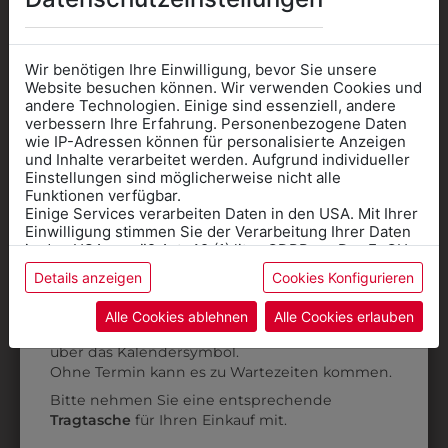
Wir benötigen Ihre Einwilligung, bevor Sie unsere
Website besuchen können. Wir verwenden Cookies und
6HSW453910
6KHAUBE3910
andere Technologien. Einige sind essenziell, andere
verbessern Ihre Erfahrung. Personenbezogene Daten
SCHÜRZE 45
KOCHHAUBE
K
wie IP-Adressen können für personalisierte Anzeigen
CHERRY
CHERRY
Informationen wenn Sie
und Inhalte verarbeitet werden. Aufgrund individueller
Einstellungen sind möglicherweise nicht alle
€ 12,90
€ 15,90
Kleidung
Funktionen verfügbar.
Einige Services verarbeiten Daten in den USA. Mit Ihrer
für die SCHULE
Einwilligung stimmen Sie der Verarbeitung Ihrer Daten
ZULETZT ANGESEHEN
benötigen
in den USA gemäß Art. 49 (1) lit. a GDPR zu. Der EuGH
stuft die USA als Land mit unzureichendem Datenschutz
Details anzeigen
Cookies Konfigurieren
Online Shop
: Klick auf SCHULE in der
ein, und es besteht das Risiko, dass US-Behörden
Daten ohne Klagemöglichkeit für Europäer überwachen.
Kategorie und die richtige Schule auswählen.
Alle Cookies ablehnen
Alle Cookies erlauben
Anprobe
Vorort im Geschäft:
Termin buchen
Weitere Informationen finden sie in unserer
über das Kalendersymbol.
Datenschutzerklärung
bzw. im
Impressum
Ohne Termin kann es zu Wartezeiten kommen.
Bitte nehmen Sie eine entsprechende
Tragtasche
für Ihren Einkauf mit.
1CHE19001