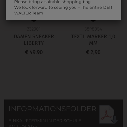
Please bring a suitable shopping bag.
We look forward to seeing you – The entire DER
WALTER Team
332301
3898054
DAMEN SNEAKER
TEXTILMARKER 1,0
LIBERTY
MM
€ 49,90
€ 2,90
INFORMATIONSFOLDER
EINKAUFTERMIN IN DER SCHULE
AM 11.09.2024