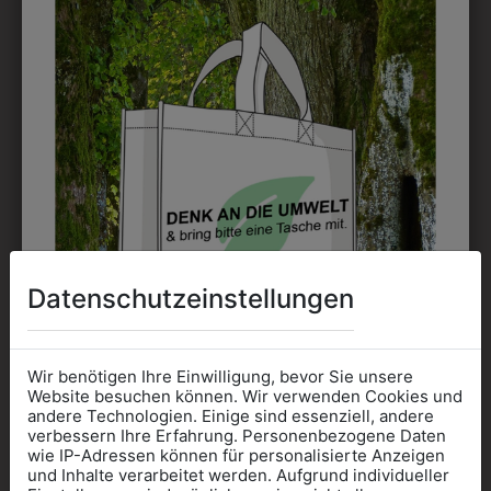
6KHAW013910
6KHAUBE3910
KOCHHAUBE KURZ
KOCHHAUBE
CHERRY
CHERRY
€ 15,90
€ 15,90
Datenschutzeinstellungen
Wir benötigen Ihre Einwilligung, bevor Sie unsere
Website besuchen können. Wir verwenden Cookies und
andere Technologien. Einige sind essenziell, andere
verbessern Ihre Erfahrung. Personenbezogene Daten
wie IP-Adressen können für personalisierte Anzeigen
Informationen wenn Sie
und Inhalte verarbeitet werden. Aufgrund individueller