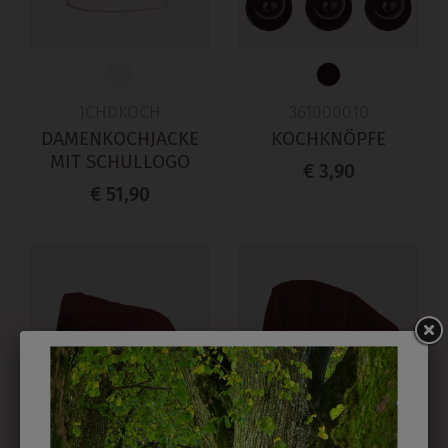
1CHDKOCH
361000010
DAMENKOCHJACKE
KOCHKNÖPFE
MIT SCHULLOGO
€ 3,90
€ 51,90